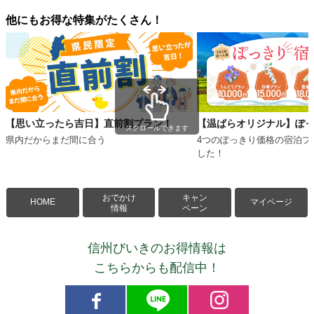
他にもお得な特集がたくさん！
【思い立ったら吉日】直前割プラン！
【温ぱらオリジナル】ぽ
スクロールできます
県内だからまだ間に合う
4つのぽっきり価格の宿泊プ
した！
おでかけ
キャン
HOME
マイページ
情報
ペーン
信州びいきのお得情報は
こちらからも配信中！