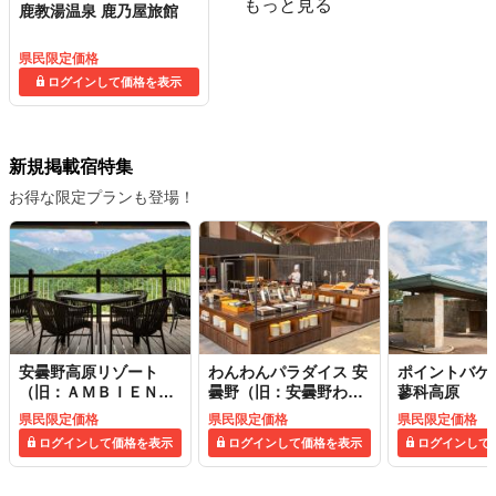
もっと見る
鹿教湯温泉 鹿乃屋旅館
県民限定価格
ログインして価格を表示
新規掲載宿特集
お得な限定プランも登場！
安曇野高原リゾート
わんわんパラダイス 安
ポイントバケ
（旧：ＡＭＢＩＥＮＴ
曇野（旧：安曇野わん
蓼科高原
安曇野ホテル／ＡＭＢ
わんパラダイスコテー
県民限定価格
県民限定価格
県民限定価格
ＩＥＮＴ安曇野コテー
ジ）
ログインして価格を表示
ログインして価格を表示
ログインして
ジ）