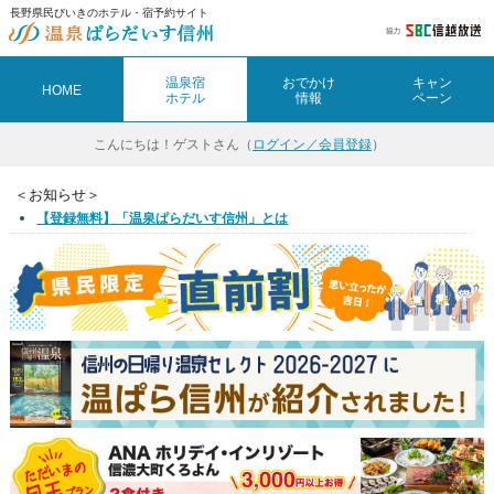
長野県民びいきのホテル・宿予約サイト
温泉宿
おでかけ
キャン
HOME
ホテル
情報
ペーン
こんにちは！
ゲストさん（
ログイン／会員登録
）
＜お知らせ＞
【登録無料】「温泉ぱらだいす信州」とは