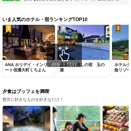
いま人気のホテル・宿ランキングTOP10
1
2
3
ANA ホリデイ・インリゾ
源泉かけ流しの宿 玉の
ホテルタ
スクロールできます
ート信濃大町くろよん
湯
急リゾー
夕食はブッフェを満喫
贅沢に好きなものを好きなだけ！