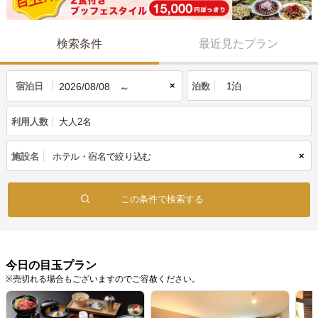
検索条件
最近見たプラン
×
宿泊日
泊数
利用人数
大人2名
×
施設名
今日の目玉プラン
※売切れる場合もございますのでご容赦ください。