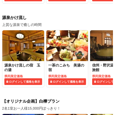
源泉かけ流し
上質な源泉で癒しの時間
源泉かけ流しの宿 玉
一茶のこみち 美湯の
信州・野沢温
の湯
宿
旅館
県民限定価格
県民限定価格
県民限定価格
ログインして価格を表示
ログインして価格を表示
ログインして
【オリジナル企画】白樺プラン
2名1室お一人様15,000円ぽっきり！