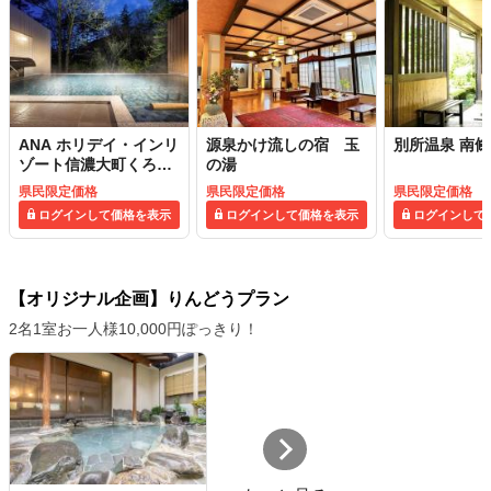
ANA ホリデイ・インリ
源泉かけ流しの宿 玉
別所温泉 南
ゾート信濃大町くろよ
の湯
ん
県民限定価格
県民限定価格
県民限定価格
ログインして価格を表示
ログインして価格を表示
ログインして
【オリジナル企画】りんどうプラン
2名1室お一人様10,000円ぽっきり！