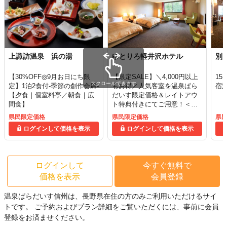
上諏訪温泉 浜の湯
ゆとりろ軽井沢ホテル
別
【30%OFF◎9月お日にち限
【限定SALE】＼4,000円以上
15
スクロールできます
定】1泊2食付-季節の創作会席-
もお得／人気客室を温泉ぱら
宿
【夕食｜個室料亭／朝食｜広
だいす限定価格＆レイトアウ
間食】
ト特典付きにてご用意！＜★
ルミエール＞
県民限定価格
県民限定価格
県
ログインして価格を表示
ログインして価格を表示
ログインして
今すぐ無料で
価格を表示
会員登録
温泉ぱらだいす信州は、長野県在住の方のみご利用いただけるサイ
トです。
ご予約およびプラン詳細をご覧いただくには、事前に会員
登録をお済ませください。