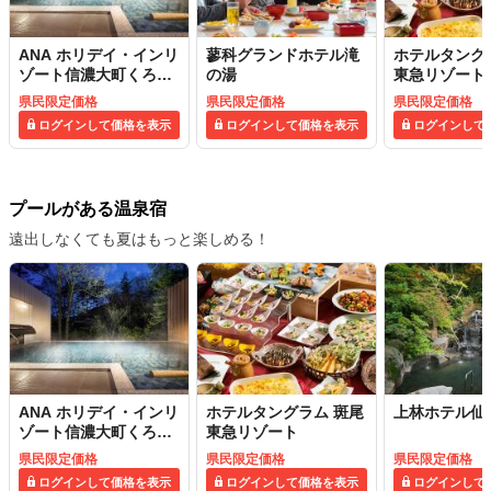
ANA ホリデイ・インリ
蓼科グランドホテル滝
ホテルタング
ゾート信濃大町くろよ
の湯
東急リゾート
ん
県民限定価格
県民限定価格
県民限定価格
ログインして価格を表示
ログインして価格を表示
ログインして
プールがある温泉宿
遠出しなくても夏はもっと楽しめる！
ANA ホリデイ・インリ
ホテルタングラム 斑尾
上林ホテル仙
ゾート信濃大町くろよ
東急リゾート
ん
県民限定価格
県民限定価格
県民限定価格
ログインして価格を表示
ログインして価格を表示
ログインして