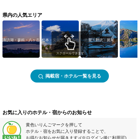
県内の人気エリア
諏訪湖・蓼科・八ヶ岳
松本・安曇野・上高地
志賀・野沢・斑尾
白馬
スクロールできます
掲載宿・ホテル一覧を見る
お気に入りのホテル・宿からのお知らせ
黄色いりんごマークを押して
ホテル・宿をお気に入り登録することで、
お得なお知らせが届きます♪
(※ログイン後に利用可)