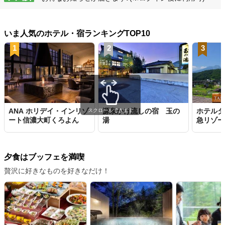
いま人気のホテル・宿ランキングTOP10
1
2
3
ANA ホリデイ・インリゾ
源泉かけ流しの宿 玉の
ホテルタ
スクロールできます
ート信濃大町くろよん
湯
急リゾー
夕食はブッフェを満喫
贅沢に好きなものを好きなだけ！