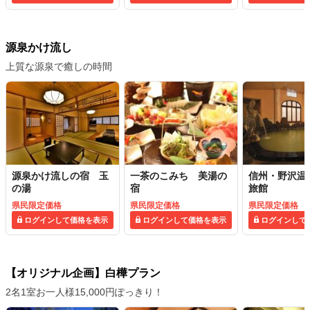
源泉かけ流し
上質な源泉で癒しの時間
源泉かけ流しの宿 玉
一茶のこみち 美湯の
信州・野沢温
の湯
宿
旅館
県民限定価格
県民限定価格
県民限定価格
ログインして価格を表示
ログインして価格を表示
ログインして
【オリジナル企画】白樺プラン
2名1室お一人様15,000円ぽっきり！