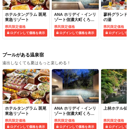
ホテルタングラム 斑尾
ANA ホリデイ・インリ
蓼科グランド
東急リゾート
ゾート信濃大町くろよ
の湯
ん
県民限定価格
県民限定価格
県民限定価格
ログインして価格を表示
ログインして価格を表示
ログインして
プールがある温泉宿
遠出しなくても夏はもっと楽しめる！
ホテルタングラム 斑尾
ANA ホリデイ・インリ
上林ホテル仙
東急リゾート
ゾート信濃大町くろよ
ん
県民限定価格
県民限定価格
県民限定価格
ログインして価格を表示
ログインして価格を表示
ログインして