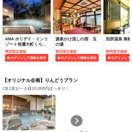
ANA ホリデイ・インリ
源泉かけ流しの宿 玉
別所温泉 南
ゾート信濃大町くろよ
の湯
ん
県民限定価格
県民限定価格
県民限定価格
ログインして価格を表示
ログインして価格を表示
ログインして
【オリジナル企画】りんどうプラン
2名1室お一人様10,000円ぽっきり！