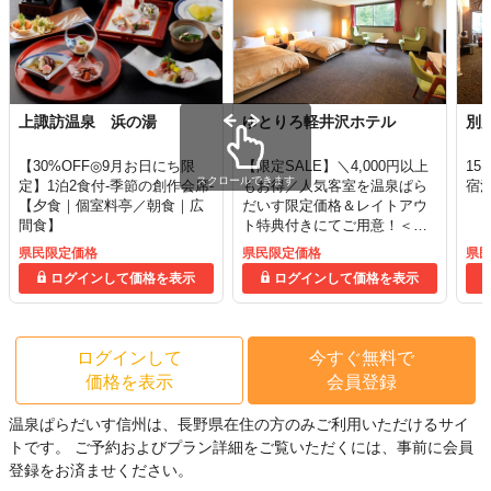
上諏訪温泉 浜の湯
ゆとりろ軽井沢ホテル
別
【30%OFF◎9月お日にち限
【限定SALE】＼4,000円以上
15
スクロールできます
定】1泊2食付-季節の創作会席-
もお得／人気客室を温泉ぱら
宿
【夕食｜個室料亭／朝食｜広
だいす限定価格＆レイトアウ
間食】
ト特典付きにてご用意！＜★
ルミエール＞
県民限定価格
県民限定価格
県
ログインして価格を表示
ログインして価格を表示
ログインして
今すぐ無料で
価格を表示
会員登録
温泉ぱらだいす信州は、長野県在住の方のみご利用いただけるサイ
トです。
ご予約およびプラン詳細をご覧いただくには、事前に会員
登録をお済ませください。