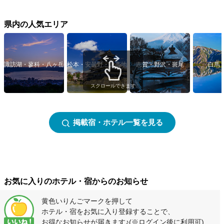
県内の人気エリア
諏訪湖・蓼科・八ヶ岳
松本・安曇野・上高地
志賀・野沢・斑尾
白馬
スクロールできます
掲載宿・ホテル一覧を見る
お気に入りのホテル・宿からのお知らせ
黄色いりんごマークを押して
ホテル・宿をお気に入り登録することで、
お得なお知らせが届きます♪
(※ログイン後に利用可)