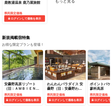
もっと見る
鹿教湯温泉 鹿乃屋旅館
県民限定価格
ログインして価格を表示
新規掲載宿特集
お得な限定プランも登場！
安曇野高原リゾート
わんわんパラダイス 安
ポイントバケ
（旧：ＡＭＢＩＥＮＴ
曇野（旧：安曇野わん
蓼科高原
安曇野ホテル／ＡＭＢ
わんパラダイスコテー
県民限定価格
県民限定価格
県民限定価格
ＩＥＮＴ安曇野コテー
ジ）
ログインして価格を表示
ログインして価格を表示
ログインして
ジ）