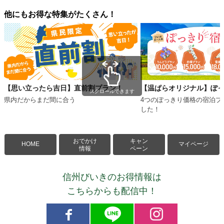
他にもお得な特集がたくさん！
【思い立ったら吉日】直前割プラン！
【温ぱらオリジナル】ぽ
スクロールできます
県内だからまだ間に合う
4つのぽっきり価格の宿泊プ
した！
おでかけ
キャン
HOME
マイページ
情報
ペーン
信州びいきのお得情報は
こちらからも配信中！