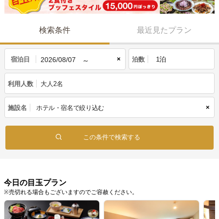
検索条件
最近見たプラン
×
宿泊日
泊数
利用人数
大人2名
×
施設名
今日の目玉プラン
※売切れる場合もございますのでご容赦ください。