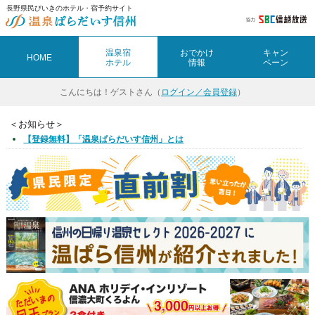
長野県民びいきのホテル・宿予約サイト
温泉宿
おでかけ
キャン
HOME
ホテル
情報
ペーン
こんにちは！
ゲストさん（
ログイン／会員登録
）
＜お知らせ＞
【登録無料】「温泉ぱらだいす信州」とは