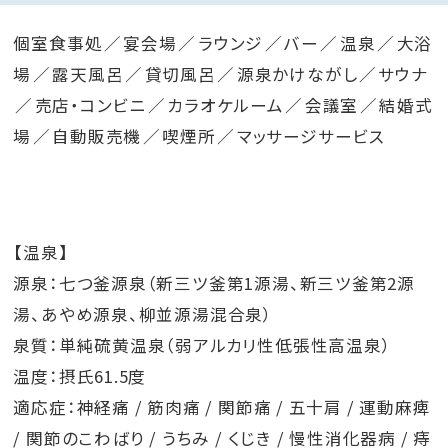
個室食事処
宴会場
ラウンジ
バー
温泉
大浴
場
露天風呂
貸切風呂
源泉かけながし
サウナ
売店・コンビニ
カラオケルーム
会議室
結婚式
場
自動販売機
喫煙所
マッサージサービス
【温泉】
源泉：七つ釜源泉（新三ツ釜第1源湯、新三ツ釜第2源
湯、あやめ源泉、柳並源湯混合泉）
泉質：単純硫黄温泉（弱アルカリ性低張性高温泉）
温度：摂氏61.5度
適応症：神経痛 / 筋肉痛 / 関節痛 / 五十肩 / 運動麻痺
/ 関節のこわばり / うちみ / くじき / 慢性消化器病 / 痔