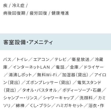
疾 / 冷え症 /
病後回復期 / 疲労回復 / 健康増進
客室設備・アメニティ
バス
トイレ
エアコン
テレビ
衛星放送
冷蔵
庫
インターネットＬＡＮ
電話
金庫
ドライヤー
湯沸しポット
無料Wi-Fi
加湿器（貸出）
アイロ
ン（貸出）
ズボンプレッサー（貸出）
電気スタンド
（貸出）
タオル・バスタオル
ボディーソープ・石鹸
シャンプー・リンス
シャワーキャップ
洗顔料
カミ
ソリ
綿棒
くし・ブラシ
ハミガキセット
浴衣・作