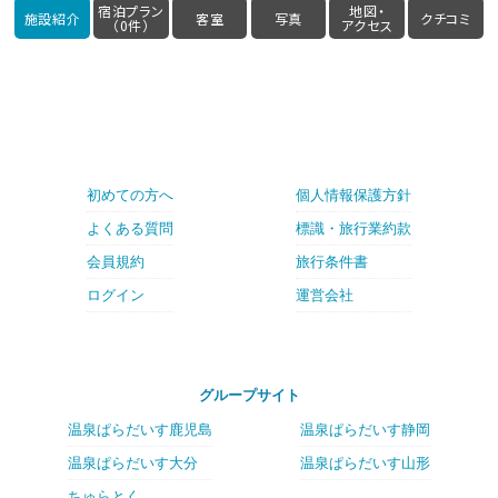
宿泊プラン
地図・
施設紹介
客室
写真
クチコミ
（0件）
アクセス
初めての方へ
個人情報保護方針
よくある質問
標識・旅行業約款
会員規約
旅行条件書
ログイン
運営会社
グループサイト
温泉ぱらだいす鹿児島
温泉ぱらだいす静岡
温泉ぱらだいす大分
温泉ぱらだいす山形
ちゅらとく