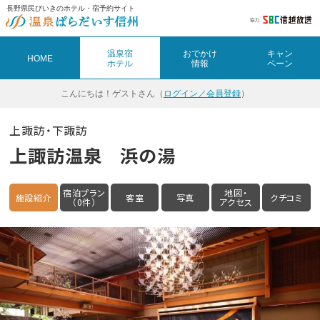
長野県民びいきのホテル・宿予約サイト
温泉宿
おでかけ
キャン
HOME
ホテル
情報
ペーン
こんにちは！
ゲストさん（
ログイン／会員登録
）
上諏訪・下諏訪
上諏訪温泉 浜の湯
宿泊プラン
地図・
施設紹介
客室
写真
クチコミ
（0件）
アクセス