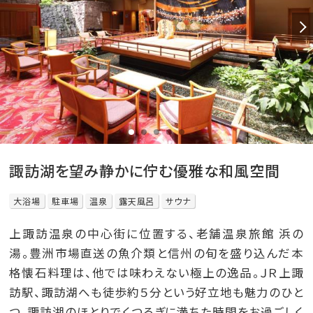
諏訪湖を望み静かに佇む優雅な和風空間
大浴場
駐車場
温泉
露天風呂
サウナ
上諏訪温泉の中心街に位置する、老舗温泉旅館 浜の
湯。豊洲市場直送の魚介類と信州の旬を盛り込んだ本
格懐石料理は、他では味わえない極上の逸品。ＪＲ上諏
訪駅、諏訪湖へも徒歩約５分という好立地も魅力のひと
つ。諏訪湖のほとりでくつろぎに満ちた時間をお過ごしく