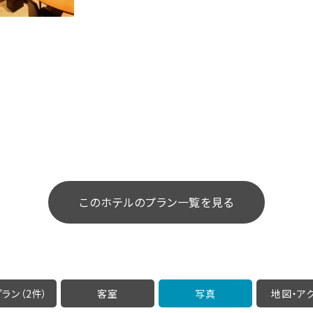
このホテルのプラン一覧を見る
ラン（2件）
客室
写真
地図・
ア