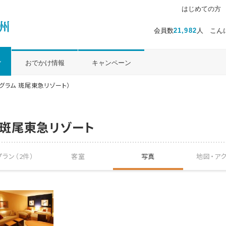
はじめての方
会員数
21,982
人 こん
ル
おでかけ情報
キャンペーン
グラム 斑尾東急リゾート）
 斑尾東急リゾート
ラン（2件）
客室
写真
地図・
ア