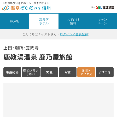
長野県民びいきのホテル・宿予約サイト
温泉宿
おでかけ
キャン
HOME
ホテル
情報
ペーン
こんにちは！
ゲストさん（
ログイン／会員登録
）
上田・別所・鹿教湯
鹿教湯温泉 鹿乃屋旅館
宿泊プラン
地図・
施設紹介
客室
写真
クチコミ
（3件）
アクセス