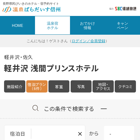
長野県民びいきのホテル・宿予約サイト
温泉宿
おでかけ
キャン
HOME
ホテル
情報
ペーン
こんにちは！
ゲストさん（
ログイン／会員登録
）
軽井沢・佐久
軽井沢 浅間プリンスホテル
宿泊プラン
地図・
施設紹介
客室
写真
クチコミ
（6件）
アクセス
この条件で検索する
×
から
宿泊日