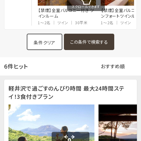
スクロールできます
【禁煙】全室バルコニー付き ツ
【禁煙】全室バルコニ
インルーム
ンフォートツインルー
1～2名
ツイン
30平米
1～2名
ツイン
条件クリア
6件ヒット
軽井沢で過ごすのんびり時間 最大24時間ステ
イ！3食付きプラン