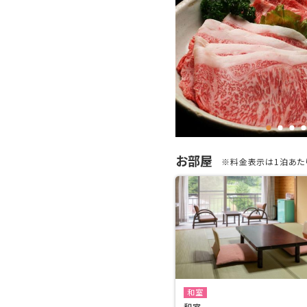
お部屋
※料金表示は1泊あたり
和室
和室