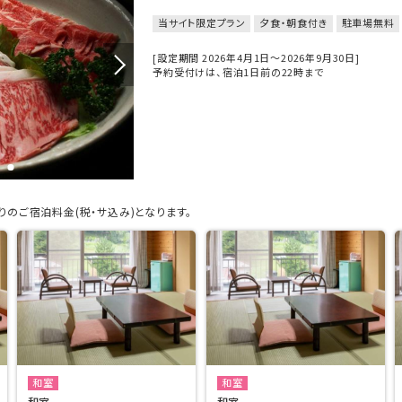
当サイト限定プラン
夕食・朝食付き
駐車場無料
[設定期間 2026年4月1日～2026年9月30日]
予約受付けは、宿泊1日前の22時まで
のご宿泊料金(税・サ込み)となります。
和室
和室
和室
和室