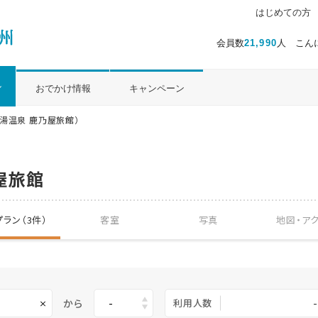
はじめての方
会員数
21,990
人 こん
ル
おでかけ情報
キャンペーン
湯温泉 鹿乃屋旅館）
屋旅館
ラン（3件）
客室
写真
地図・
ア
から
利用人数
-
×