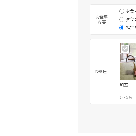
夕食
お食事
夕食
内容
指定
お部屋
和室
1～5名