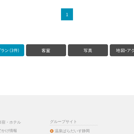
1
ラン（3件）
客室
写真
地図・
ア
グループサイト
泉宿・ホテル
でかけ情報
温泉ぱらだいす静岡