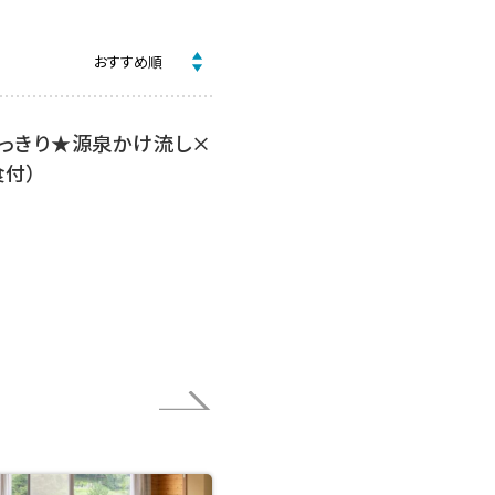
円ぽっきり★源泉かけ流し×
食付）