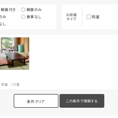
・朝食付き
朝食のみ
お部屋
のみ
食事なし
和室
タイプ
なし
和室
10畳
条件クリア