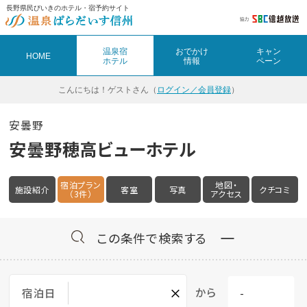
長野県民びいきのホテル・宿予約サイト
温泉宿
おでかけ
キャン
HOME
ホテル
情報
ペーン
こんにちは！
ゲストさん（
ログイン／会員登録
）
安曇野
安曇野穂高ビューホテル
宿泊プラン
地図・
施設紹介
客室
写真
クチコミ
（3件）
アクセス
この条件で検索する
×
から
宿泊日