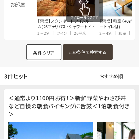
お部屋
スクロールできます
【禁煙】スタンダードツインルー
【禁煙】和室（40㎡/
ム(26平米/バス・シャワートイレ
ートイレ付)
付)
1～2名
ツイン
26平米
2～4名
和室
10
条件クリア
3件ヒット
＜通常より1100円お得！＞新鮮野菜やわさび丼
など自慢の朝食バイキングに舌鼓＜1泊朝食付き
＞