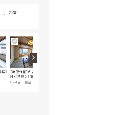
和室
禁煙】
【展望保証】和室10畳+広縁
【ゆったり広め】和室14畳+広
【角部屋
付＜禁煙＞5階or6階
縁付＜禁煙＞4階【眺望なし】
向観音
1～4名
和室
10畳
1～6名
和室
14畳
1～4名