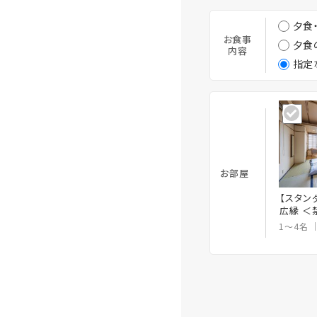
夕食
お食事
夕食
内容
指定
お部屋
【スタン
広縁 ＜
1～4名