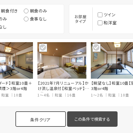
・朝食付き
朝食のみ
ツイン
お部屋
のみ
食事なし
タイプ
和洋室
なし
ダード】和室10畳＋
【2021年7月リニューアル】か
【眺望なし】和室10畳【
禁煙＞3階or4階
け流し温泉付【和室ベッド】1
3階or4階
6畳
和室
10畳
1～4名
和室
16畳
1～2名
和室
10畳
条件クリア