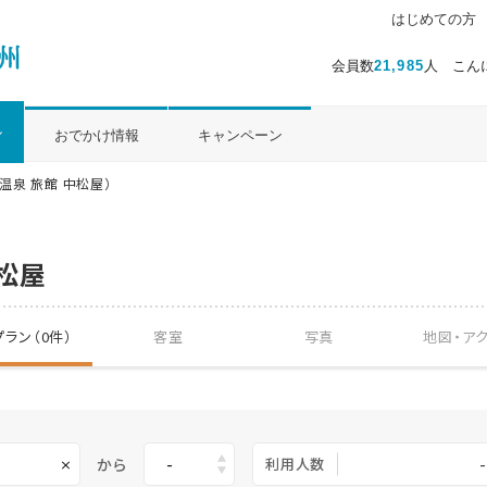
はじめての方
会員数
21,985
人 こん
ル
おでかけ情報
キャンペーン
温泉 旅館 中松屋）
松屋
ラン（0件）
客室
写真
地図・
ア
から
利用人数
-
×