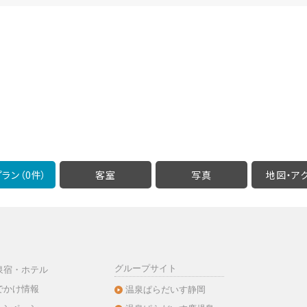
ラン（0件）
客室
写真
地図・
ア
グループサイト
泉宿・ホテル
でかけ情報
温泉ぱらだいす静岡