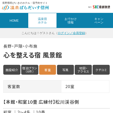
長野県民びいきのホテル・宿予約サイト
温泉宿
おでかけ
キャン
HOME
ホテル
情報
ペーン
こんにちは！
ゲストさん（
ログイン／会員登録
）
長野・戸隠・小布施
心を整える宿 風景館
宿泊プラン
地図・
施設紹介
客室
写真
クチコミ
（6件）
アクセス
客室数
20室
【本館・和室10畳 広縁付】松川渓谷側
和室
2～4名
10畳