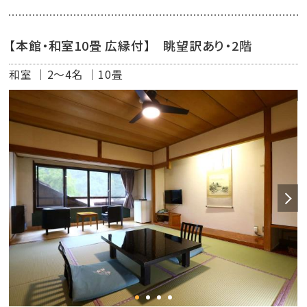
【本館・和室10畳 広縁付】 眺望訳あり・2階
和室
2～4名
10畳