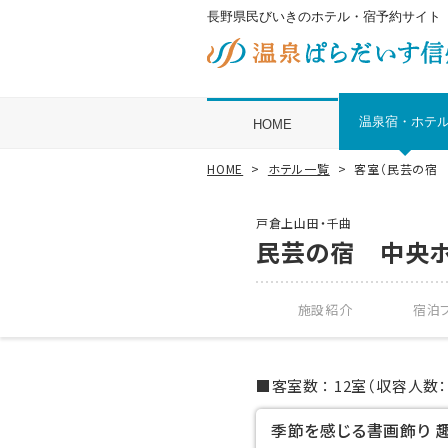
長野県民びいきのホテル・宿予約サイト
温泉宿・ホテ
HOME
HOME
ホテル一覧
客室（民芸の宿
戸倉上山田・千曲
民芸の宿 中央
施設紹介
宿泊プ
客室数
12室（収容人数：
季節を感じる書画飾り 