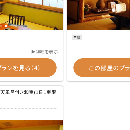
禁煙
▶詳細を表示
ランを見る（4）
この部屋のプラ
 露天風呂付き和室(1日1室限