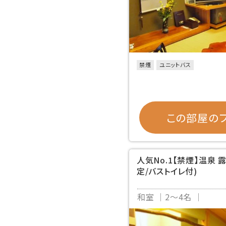
禁煙
ユニットバス
この部屋のプ
人気No.1【禁煙】温泉
定/バストイレ付)
和室
2～4名