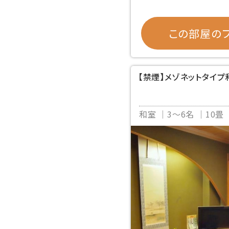
この部屋のプ
【禁煙】メゾネットタイプ
和室
3～6名
10畳