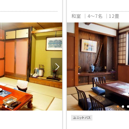
和室
4～7名
12畳
ユニットバス