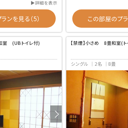
▶詳細を表示
ランを見る（5）
この部屋のプラ
和室 (UBトイレ付)
【禁煙】小さめ 8畳和室(ト
シングル
2名
8畳