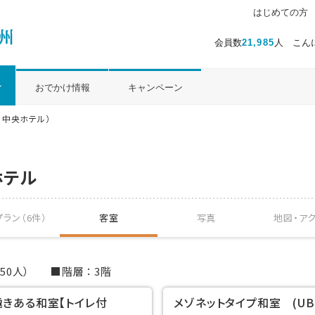
はじめての方
会員数
21,985
人 こん
ル
おでかけ情報
キャンペーン
 中央ホテル）
ホテル
ラン（6件）
客室
写真
地図・
ア
50人）
階層
3階
趣きある和室【トイレ付
メゾネットタイプ和室 (UB