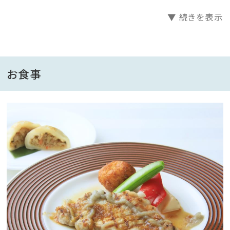
▼ 続きを表示
◆温ぱら特典◆
レイトチェックアウト付き(10時→11時OK)★
県民の皆さんには朝の時間をゆっくり過ごしてほしいの
お食事
で、1時間長く滞在できるレイトチェックアウトを特典と
して用意しました♪
※※※※※※※※※※※※※※※※※※※※
【限定価格 × スタンダードプラン】
当館の客室タイプを温泉ぱらだいす限定価格にてご
用意。
ワンランク上の客室にお得にご滞在いただけます。