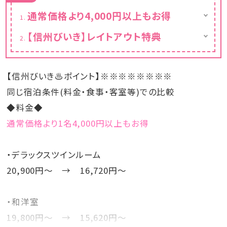
通常価格より4,000円以上もお得
・デラックスツインルーム
【信州びいき】レイトアウト特典
お一人様 20,900円～ → 16,720円～
通常10時⇒11時まで滞在OK
・和洋室
お一人様 19,800円～ → 15,620円～
【信州びいき♨ポイント】※※※※※※※※
※表示の金額は割引後の金額となります。
同じ宿泊条件(料金・食事・客室等)での比較
◆料金◆
通常価格より1名4,000円以上もお得
・デラックスツインルーム
20,900円～ → 16,720円～
・和洋室
19,800円～ → 15,620円～