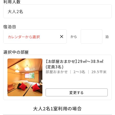
発着地：中軽井沢駅南口の階段前ロータリー
利用人数
※乗車定員に限りがありますのでお早めにご予約下
大人2名
さい
宿泊日
●ご注意事項
×
から
泊
※2026年6月1日より、年齢にかかわらず宿泊税が別
途課税されます
選択中の部屋
※事前予約サービス(モバイルオーダー)にてご予約
【お部屋おまかせ】29㎡～38.9㎡
が可能です
(定員3名)
※チェックイン予定時刻から3時間を過ぎてもご連絡
部屋おまかせ
2～3名
29.5平米
がない場合は、
お客様都合によるお取消とさせて頂きますのでご
変更する
了承ください
※当館はエレベーターがございません
大人2名1室利用の場合
1階のお部屋をご希望の方は和室、和洋室、ハリウ