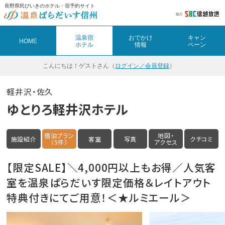
長野県民びいきのホテル・宿予約サイト
温泉宿
おでかけ
キャン
HOME
ホテル
情報
ペーン
こんにちは！
ゲストさん（
ログイン／会員登録
）
軽井沢・佐久
ゆとりろ軽井沢ホテル
宿泊プラン
地図・
施設紹介
客室
写真
クチコミ
（5件）
アクセス
【限定SALE】＼4,000円以上もお得／人気客
室を温泉ぱらだいす限定価格＆レイトアウト
特典付きにてご用意！＜★ルミエール＞