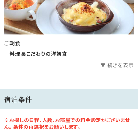
おります
※事前予告なくビュッフェに変更する場合がございま
す
ご朝食
●温泉大浴場
・群馬県幡谷温泉の運び湯
料理長こだわりの洋朝食
・美肌効果のあるアルカリ性単純温泉
▼ 続きを表示
※12歳以上の方は入湯税別途150円を徴収いたしま
す
宿泊条件
●貸切岩盤浴
40分／1組 2,200円（税込）
※お探しの日程、人数、お部屋での料金設定がございませ
ん。 条件の再選択をお願いします。
●無料送迎（中軽井沢駅 ⇔ ゆとりろ軽井沢ホテル）