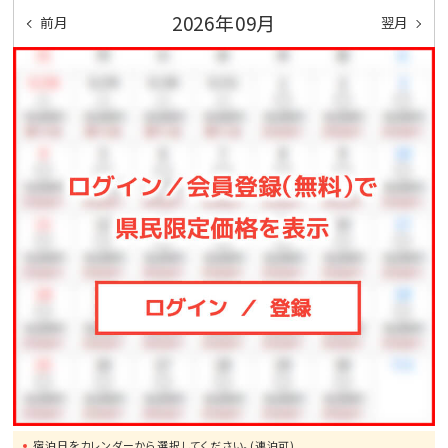
ッドツインをご利用ください
2026年09月
前月
翌月
※愛犬とご宿泊をご希望のお客様は愛犬同伴可／デ
ラックスツインをご予約ください
※お子様料金
6～12歳 ：大人の70％（朝食のみ・素泊り：100％）
3～6歳：大人の50％（朝食のみ・素泊り：100％）
0～2歳：添い寝：無料
宿泊日をカレンダーから選択してください。(連泊可)