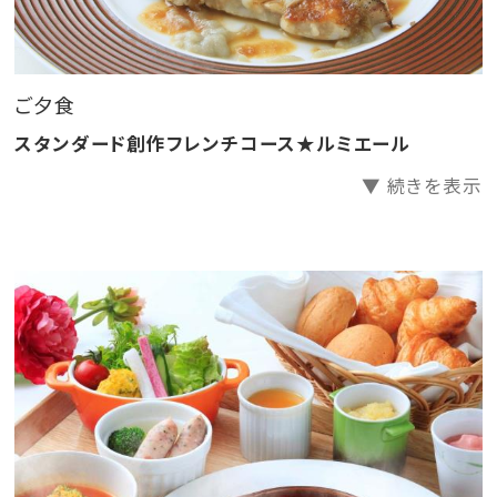
★プラン特典★
特典：特別価格でご用意
※表示価格はすでにお値引き済み
ご夕食
スタンダード創作フレンチコース★ルミエール
●ご夕食／レストラン
▼ 続きを表示
スタンダード創作フレンチコース★ルミエール
肉・魚のWメインが楽しめる当館人気のスタンダード
創作フレンチコース
●ご朝食／レストラン
料理長こだわりの洋朝食
※天候や仕入の状況により、メニューが異なります
※当館のアレルギー対応は、公式サイトにて記載して