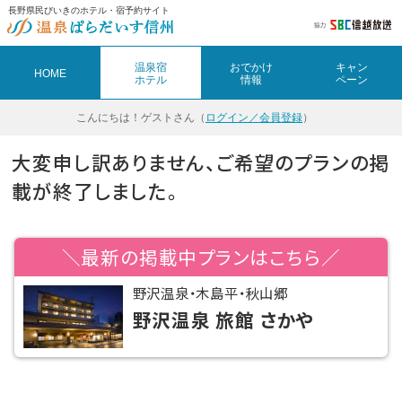
長野県民びいきのホテル・宿予約サイト
温泉宿
おでかけ
キャン
HOME
ホテル
情報
ペーン
こんにちは！
ゲストさん（
ログイン／会員登録
）
大変申し訳ありません、ご希望のプランの掲
載が終了しました。
＼最新の掲載中プランはこちら／
野沢温泉・木島平・秋山郷
野沢温泉 旅館 さかや