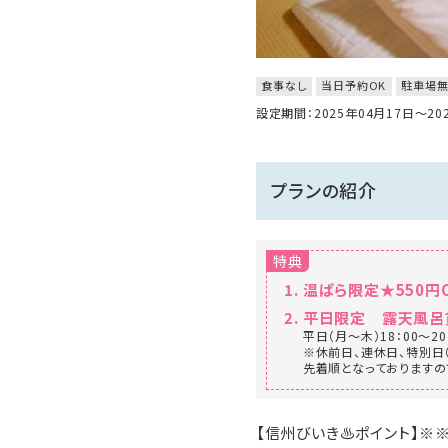
食事なし
当日予約OK
駐車場
設定期間：2025年04月17日～2
プランの紹介
特典
温ぱら限定★550円O
平日限定 露天風呂
平日（月～木）18：00～
※休前日、連休日、特別日（
先着順となっておりますの
【信州びいき♨ポイント】※