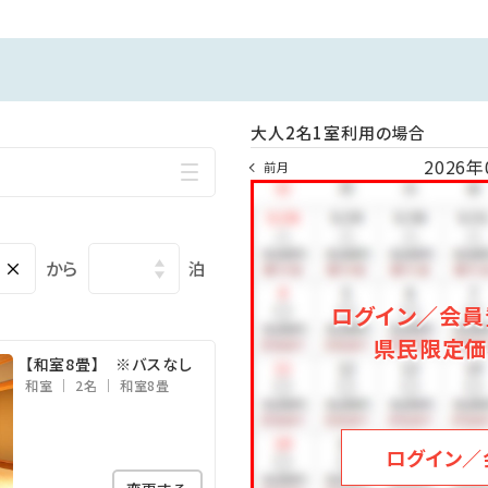
わった、季節毎の手作り料理
け流し温泉
フの丁寧な接客
大人2名1室利用の場合
ニューアル／
2026年
館で、ごゆっくりご旅行をお楽しみください。
前月
×
から
泊
しの単純硫黄泉』。
ログイン／会員
量と、何回でも入浴したいと思える泉質の良さとお湯の色の変化を
県民限定価
朝9：30 ＜一晩中ご入浴可能＞
【和室8畳】 ※バスなし
和室
2名
和室8畳
ログイン／
20分・タクシー約10分 ※送迎あり(2名以上)／予約制