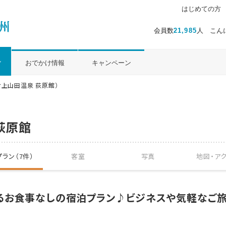
はじめての方
会員数
21,985
人 こん
ル
おでかけ情報
キャンペーン
倉上山田温泉 荻原館）
荻原館
ラン（7件）
客室
写真
地図・
ア
るお食事なしの宿泊プラン♪ビジネスや気軽なご旅