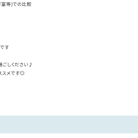
客室等)での比較
ンです
過ごしください♪
ススメです◎
にも♪
…、朝も早いけど…
のだから
いう方へおすすめです◎