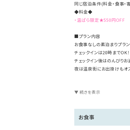
同じ宿泊条件(料金・食事・
◆料金◆
・温ぱら限定★550円OFF
■プラン内容
お食事なしの素泊まりプラ
チェックインは20時までOK！
チェックイン後はのんびりお
夜は温泉街にお出掛けもオ
出張などビジネスのご利用
▼ 続きを表示
チェックインは遅くなるけど
せっかく信州へ出張に来た
温泉だけでも楽しみたいと
お食事
＼荻原館のおもてなし／