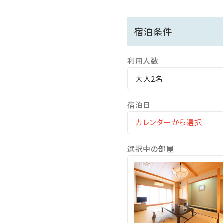
1、長野県の伝統野菜にこだ
2、一晩中入浴可能！源泉か
宿泊条件
3、心温まる、女将とスタッ
利用人数
＼2025年4月 館内一部リ
新たな装いになりました荻原
大人2名
宿泊日
■温泉
宿自慢の温泉は『源泉かけ流
9本の源泉を束ねた豊富な湯
選択中の部屋
【時間】チェックイン後～翌
■アクセス
しなの鉄道戸倉駅 ：徒歩約