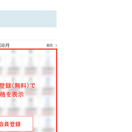
08月
翌月
登録（無料）で
お楽しみくださいませ。
格を表示
会員登録