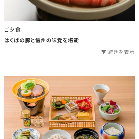
※ご指定のない場合は、皆様和食となります。
＜食事会場＞
ご夕食
2025年4月にリニューアルした半個室食事処にてご用
はくばの豚と信州の味覚を堪能
意いたします。
▼ 続きを表示
＼荻原館のおもてなし／
1、長野県の伝統野菜にこだわった、季節毎の手作り料
理
2、一晩中入浴可能！源泉かけ流し温泉
3、心温まる、女将とスタッフの丁寧な接客
＼2025年4月 館内一部リニューアル／
新たな装いになりました荻原館で、ごゆっくりご旅行を