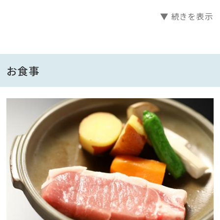
＜塩麴鍋／陶板焼き＞でご提供。
▼ 続きを表示
すべての会席でお楽しみいただけるこだわりの逸品とし
て「信州味噌で漬け込んだフォアグラ」と「※鯉の旨煮」
もご賞味ください。
※時期により鮎の塩焼きになる場合もございます。
お食事
■ご朝食
【心と身体が元気になる朝食】
ご予約時に和食／洋食をお選びください。
＜ご予約時のお願い＞
大人、お子様（食事付）お一人様ずつご朝食の内容をお
選びいただき備考欄にご記入ください。