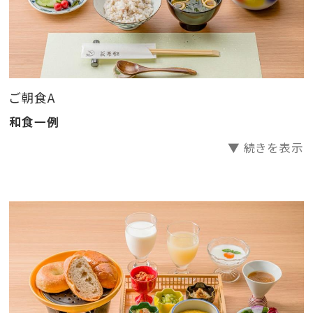
お楽しみください。
■温泉
ご朝食A
宿自慢の温泉は『源泉かけ流しの単純硫黄泉』。
9本の源泉を束ねた豊富な湯量と、何回でも入浴したい
和食一例
と思える泉質の良さとお湯の色の変化をお楽しみくださ
▼ 続きを表示
いませ。
【時間】チェックイン後～翌朝9：30 ＜一晩中ご入浴可
能＞
■アクセス
しなの鉄道戸倉駅 ：徒歩約20分・タクシー約10