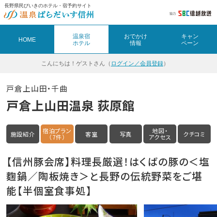
長野県民びいきのホテル・宿予約サイト
温泉宿
おでかけ
キャン
HOME
ホテル
情報
ペーン
こんにちは！
ゲストさん（
ログイン／会員登録
）
戸倉上山田・千曲
戸倉上山田温泉 荻原館
宿泊プラン
地図・
施設紹介
客室
写真
クチコミ
（7件）
アクセス
【信州豚会席】料理長厳選！はくばの豚の＜塩
麴鍋／陶板焼き＞と長野の伝統野菜をご堪
能【半個室食事処】