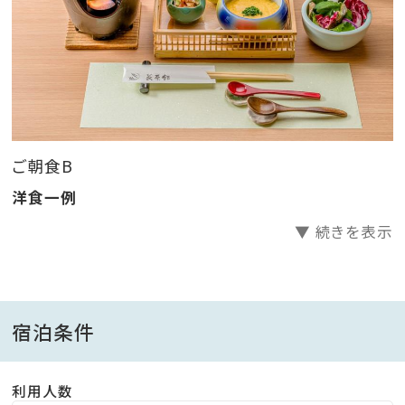
分 ※送迎あり(2名以上)／予約制
上信越道坂城インター：約15分
長野道更埴インター ：約20分
※駐車場無料
ご朝食B
洋食一例
▼ 続きを表示
宿泊条件
利用人数