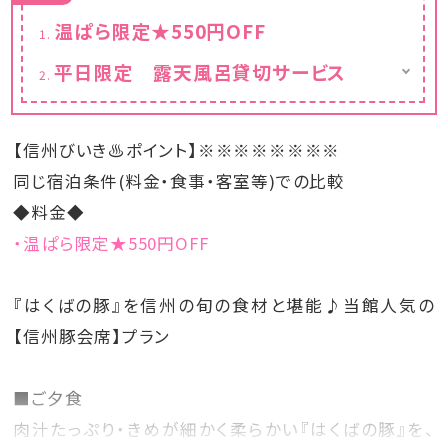
温ぱら限定★550円OFF
平日限定 露天風呂貸切サービス
平日（月～木）18：00～20：00に限り、貸切露
天風呂を無料でご利用いただけます。
※休前日、連休日、特別日（GW、旧盆）を除く
【信州びいき♨ポイント】※※※※※※※※
先着順となっておりますので、あらかじめご了
承をお願い致します。
同じ宿泊条件(料金・食事・客室等)での比較
◆料金◆
・温ぱら限定★550円OFF
『はくばの豚』を信州の旬の食材と堪能♪当館人気の
【信州豚会席】プラン
■ご夕食
肉汁たっぷり・きめが細かく柔らかい『はくばの豚』を、