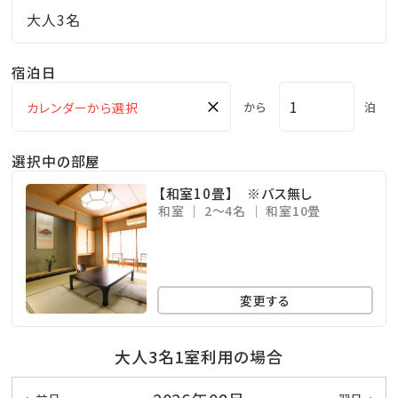
大人3名
宿泊日
×
から
泊
選択中の部屋
【和室10畳】 ※バス無し
和室
2～4名
和室10畳
変更する
大人3名1室利用の場合