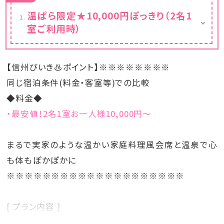
温ぱら限定★10,000円ぽっきり（2名1
室ご利用時）
1泊2食付きの最安値価格でご案内！
【信州びいき♨ポイント】※※※※※※※※
同じ宿泊条件(料金・客室等)での比較
◆料金◆
・最安値！2名1室お一人様10,000円～
まるで実家のような温かい家庭料理風会席と温泉で心
も体もぽかぽかに
※※※※※※※※※※※※※※※※※※※※
[ プラン内容 ]
15時にチェックイン可能で、アウトは翌日の10時迄ＯＫ。