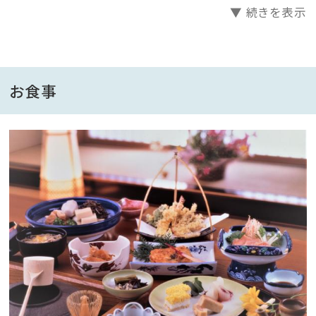
▼ 続きを表示
館主の造る日替わり料理が人気の当館。
源泉かけ流しの24時間入れるお風呂も自信をもってお
勧めをいたします。
県民の皆様ぜひお得にご宿泊を下さい。 館主より
お食事
◆お料理◆
・ご夕食/ご朝食
新鮮なきのこや山菜・旬の自家製野菜・川魚などのお料
理でおもてなし。
懐かしくて素朴な家庭料理の味をどうぞ。
◆温泉◆
天然温泉の露天風呂と内湯が２つずつに、飲泉処が１
つ。