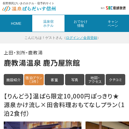
長野県民びいきのホテル・宿予約サイト
温泉宿
おでかけ
キャン
HOME
ホテル
情報
ペーン
こんにちは！
ゲストさん（
ログイン／会員登録
）
上田・別所・鹿教湯
鹿教湯温泉 鹿乃屋旅館
宿泊プラン
地図・
施設紹介
客室
写真
クチコミ
（3件）
アクセス
【りんどう】温ぱら限定10,000円ぽっきり★
源泉かけ流し×田舎料理おもてなしプラン（1
泊2食付）