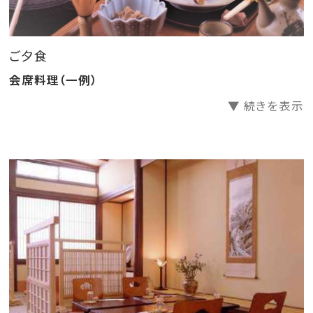
お風呂は日替わりでの交代制となっています。
・お風呂の入浴時間について
ご夕食
◇翌日のチェックアウトまでご入浴可能となっておりま
会席料理（一例）
す。◇
▼ 続きを表示
◆和室10畳◆
寝具は事前にひかせて頂いており、チェックアウトまで
お部屋にお邪魔することもありませんので、自分のお部
屋のようにゆっくりお過ごし下さい。
【※ 注）お支払いは現金のみとさせて頂いております。 】
【※ 注）客室2F、3Fへは階段となります。 】