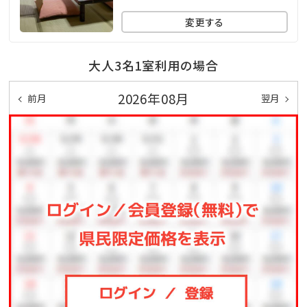
【※ 注）客室2F、3Fへは階段となります。 】
変更する
大人3名1室利用の場合
2026年08月
前月
翌月