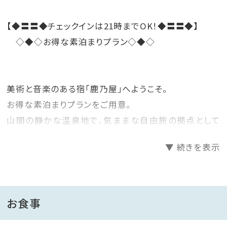
【◆〓〓◆チェックインは21時までOK！◆〓〓◆】
◇◆◇お得な素泊まりプラン◇◆◇
美術と音楽のある宿「鹿乃屋」へようこそ。
お得な素泊まりプランをご用意。
山間の静かな温泉地で、気ままな自由旅の拠点として
便利♪と好評です。
▼ 続きを表示
◆温泉◆
天然温泉の露天風呂と内湯が２つずつに、飲泉処が１
お食事
つ。