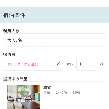
お風呂は日替わりでの交代制となっています。
宿泊条件
・お風呂の入浴時間について
◇翌日のチェックアウトまでご入浴可能となっておりま
利用人数
す。
◇連泊の場合は10：00〜14：00まで清掃のためご入浴
大人3名
できません。
※当館の露天風呂はぬる湯となっております。
宿泊日
×
から
泊
◆和室10畳◆
寝具は事前にひかせて頂いており、チェックアウトまで
選択中の部屋
お部屋にお邪魔することもありませんので、自分のお部
和室
屋のようにゆっくりお過ごし下さい。
和室
1～5名
10畳
【※ 注）お支払いは現金のみとさせて頂いております。 】