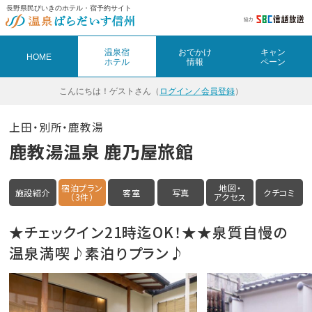
長野県民びいきのホテル・宿予約サイト
温泉宿
おでかけ
キャン
HOME
ホテル
情報
ペーン
こんにちは！
ゲストさん（
ログイン／会員登録
）
上田・別所・鹿教湯
鹿教湯温泉 鹿乃屋旅館
宿泊プラン
地図・
施設紹介
客室
写真
クチコミ
（3件）
アクセス
★チェックイン21時迄OK！★★泉質自慢の
温泉満喫♪素泊りプラン♪