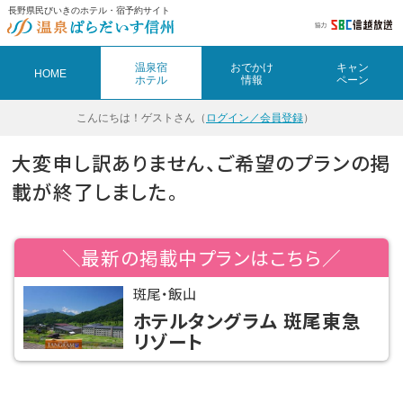
長野県民びいきのホテル・宿予約サイト
温泉宿
おでかけ
キャン
HOME
ホテル
情報
ペーン
こんにちは！
ゲストさん（
ログイン／会員登録
）
大変申し訳ありません、ご希望のプランの掲
載が終了しました。
＼最新の掲載中プランはこちら／
斑尾・飯山
ホテルタングラム 斑尾東急
リゾート