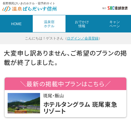
長野県民びいきのホテル・宿予約サイト
温泉宿
おでかけ
キャン
HOME
ホテル
情報
ペーン
こんにちは！
ゲストさん（
ログイン／会員登録
）
大変申し訳ありません、ご希望のプランの掲
載が終了しました。
＼最新の掲載中プランはこちら／
斑尾・飯山
ホテルタングラム 斑尾東急
リゾート