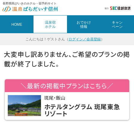
長野県民びいきのホテル・宿予約サイト
温泉宿
おでかけ
キャン
HOME
ホテル
情報
ペーン
こんにちは！
ゲストさん（
ログイン／会員登録
）
大変申し訳ありません、ご希望のプランの掲
載が終了しました。
＼最新の掲載中プランはこちら／
斑尾・飯山
ホテルタングラム 斑尾東急
リゾート