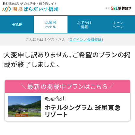
長野県民びいきのホテル・宿予約サイト
温泉宿
おでかけ
キャン
HOME
ホテル
情報
ペーン
こんにちは！
ゲストさん（
ログイン／会員登録
）
大変申し訳ありません、ご希望のプランの掲
載が終了しました。
＼最新の掲載中プランはこちら／
斑尾・飯山
ホテルタングラム 斑尾東急
リゾート