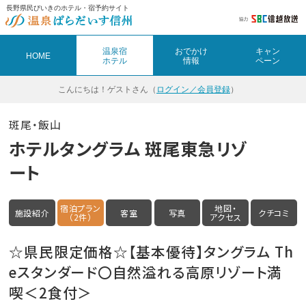
長野県民びいきのホテル・宿予約サイト
温泉宿
おでかけ
キャン
HOME
ホテル
情報
ペーン
こんにちは！
ゲストさん（
ログイン／会員登録
）
斑尾・飯山
ホテルタングラム 斑尾東急リゾ
ート
宿泊プラン
地図・
施設紹介
客室
写真
クチコミ
（2件）
アクセス
☆県民限定価格☆【基本優待】タングラム Th
eスタンダード〇自然溢れる高原リゾート満
喫＜2食付＞