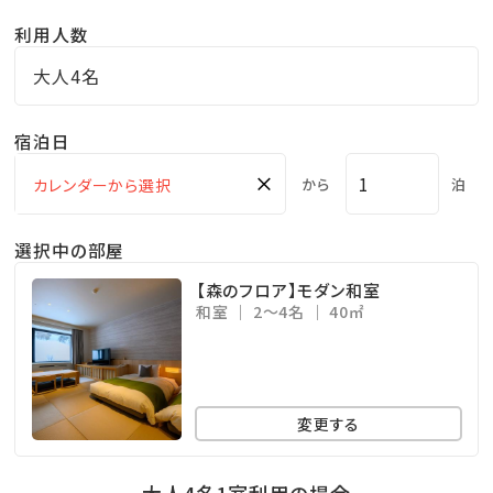
利用人数
大人4名
宿泊日
×
から
泊
選択中の部屋
【森のフロア】モダン和室
和室
2～4名
40㎡
変更する
大人4名1室利用の場合