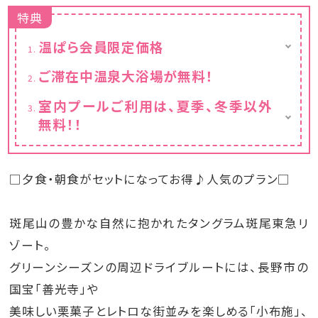
特典
温ぱら会員限定価格
※表示金額は割引後の金額となります。
ご滞在中温泉大浴場が無料！
室内プールご利用は、夏季、冬季以外
無料！！
※夏季および冬季は優待料金でご利用いただ
けます。
13歳以上／500円 12歳以下／300円 （1回
□夕食・朝食がセットになってお得♪人気のプラン□
あたり）
※温泉大浴場・室内プールは、チェックイン
斑尾山の豊かな自然に抱かれたタングラム斑尾東急リ
前・アウト後もご利用いただけます。（レンタル
ゾート。
タオルセット￥200）
※毎週水曜日は大浴場15時から、プール13時
グリーンシーズンの周辺ドライブルートには、長野市の
からの営業となります。
国宝「善光寺」や
※おむつの取れていないお子様の室内プール
ご利用はお断りしております。（水遊び用パン
美味しい栗菓子とレトロな街並みを楽しめる「小布施」、