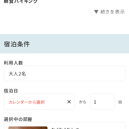
朝食バイキング
業となります。
▼ 続きを表示
*おむつの取れていないお子様の室内プールご利用は
お断りしております。（水遊び用パンツ不可）
宿泊条件
■冬季ご利用時のご案内■
・朝7時より仮のお手続きを承ります。（お部屋へのご案
内は15時からです。）
利用人数
チェックインまでの間、お荷物お預かり用ロッカーを
大人2名
無料貸出いたします。
・学生団体等の利用がある日程がございます。
宿泊日
×
から
泊
選択中の部屋