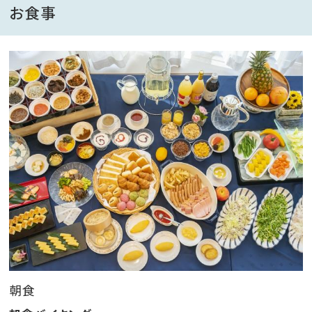
ウィンターシーズンはホテル目の前がゲレンデ！
お食事
タングラムスキーサーカスはスキー、スノーボードの他
にも
スノーモビル（7～12歳対象）やスノーラフティング
も楽しめる魅力満点のスノーリゾートです。
【宿泊特典】
〇温ぱら会員限定価格
〇ご滞在中温泉大浴場が無料！
〇室内プールご利用は、夏季、冬季以外無料！！
※夏季及び冬季は優待料金でご利用いただけます。
13歳以上／500円 12歳以下／300円 （1回あたり）
*チェックイン前・アウト後もご利用いただけます。
朝食
*毎週水曜日は大浴場15時から、プール13時からの営