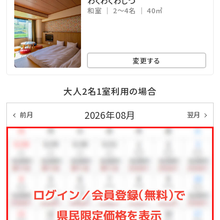
わくわくわしつ
和室
2～4名
40㎡
変更する
大人2名1室利用の場合
2026年08月
前月
翌月