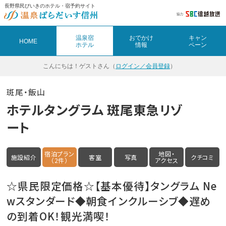
長野県民びいきのホテル・宿予約サイト
温泉宿
おでかけ
キャン
HOME
ホテル
情報
ペーン
こんにちは！
ゲストさん（
ログイン／会員登録
）
斑尾・飯山
ホテルタングラム 斑尾東急リゾ
ート
宿泊プラン
地図・
施設紹介
客室
写真
クチコミ
（2件）
アクセス
☆県民限定価格☆【基本優待】タングラム Ne
wスタンダード◆朝食インクルーシブ◆遅め
の到着OK！観光満喫！