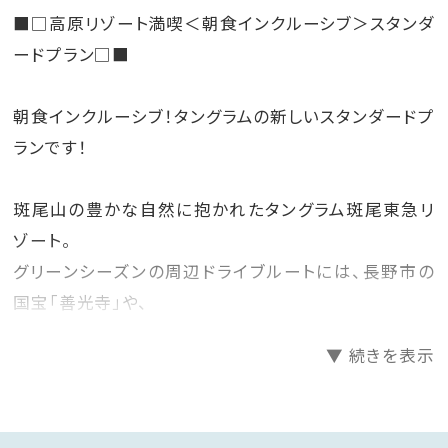
■□高原リゾート満喫＜朝食インクルーシブ＞スタンダ
ードプラン□■
朝食インクルーシブ！タングラムの新しいスタンダードプ
ランです！
斑尾山の豊かな自然に抱かれたタングラム斑尾東急リ
ゾート。
グリーンシーズンの周辺ドライブルートには、長野市の
国宝「善光寺」や、
美味しい栗菓子とレトロな街並みを楽しめる「小布施」
▼ 続きを表示
人気のパワースポット「戸隠」など、見所が満載です！
斑尾東急ゴルフクラブもホテル併設♪