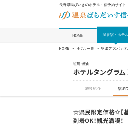
長野県民びいきのホテル・宿予約サイト
温泉宿・ホテ
HOME
HOME
ホテル一覧
宿泊プラン（ホテ
斑尾・飯山
ホテルタングラム
施設紹介
宿泊プ
☆県民限定価格☆【基
到着OK！観光満喫！