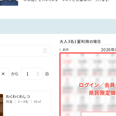
※日程によりセットメニューとなる場合がございます。
から、プール13時からの営業となります。
※3歳以下のお子様のバイキング利用は無料です。
様の室内プールご利用はお断りしております。（水遊び用パンツ不可
ります。（お部屋へのご案内は15時からです。）
荷物お預かり用ロッカーを無料貸出いたします。
大人3名1室利用の場合
程がございます。
2026年
前月
×
から
泊
ログイン／会員
県民限定価
わくわくわしつ
和室
2～4名
40㎡