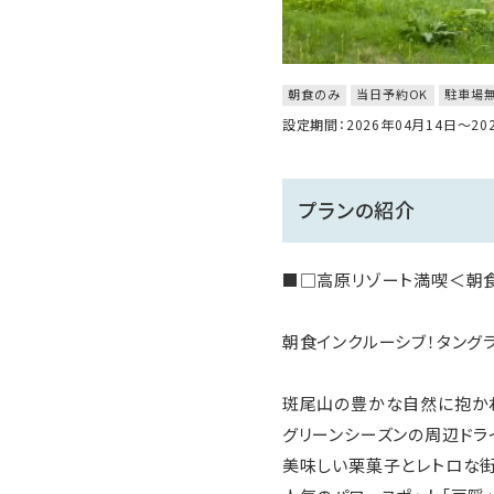
朝食のみ
当日予約OK
駐車場
設定期間：2026年04月14日～2
プランの紹介
■□高原リゾート満喫＜朝食
朝食インクルーシブ！タング
斑尾山の豊かな自然に抱か
グリーンシーズンの周辺ドラ
美味しい栗菓子とレトロな街