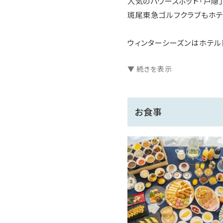
人気のパワースポット「戸隠
斑尾東急ゴルフクラブもホ
ウィンターシーズンはホテル
タングラムスキーサーカスは
▼ 続きを表示
スノーモビル（7～12歳対象
も楽しめる魅力満点のスノー
お食事
【宿泊特典】
〇温ぱら会員限定価格
〇ご滞在中温泉大浴場が無
〇室内プールご利用は、夏季
※夏季及び冬季は優待料金
13歳以上／500円 12歳以
*チェックイン前・アウト後