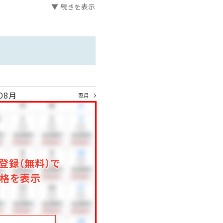
▼ 続きを表示
）
08月
翌月
登録（無料）で
格を表示