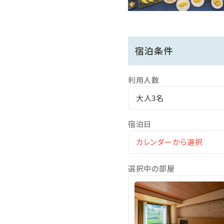
*毎週水曜日は大浴場15時
*おむつの取れていないお子
■冬季ご利用時のご案内■
宿泊条件
・朝7時より仮のお手続きを承
チェックインまでの間、お
利用人数
・学生団体等の利用がある日
大人3名
宿泊日
選択中の部屋