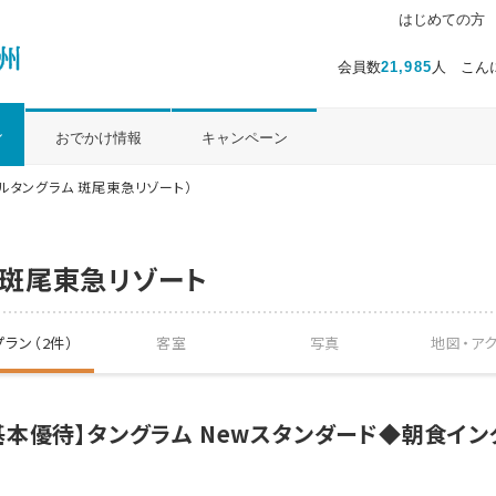
はじめての方
会員数
21,985
人 こん
ル
おでかけ情報
キャンペーン
ルタングラム 斑尾東急リゾート）
 斑尾東急リゾート
ラン（2件）
客室
写真
地図・
ア
本優待】タングラム Newスタンダード◆朝食イ