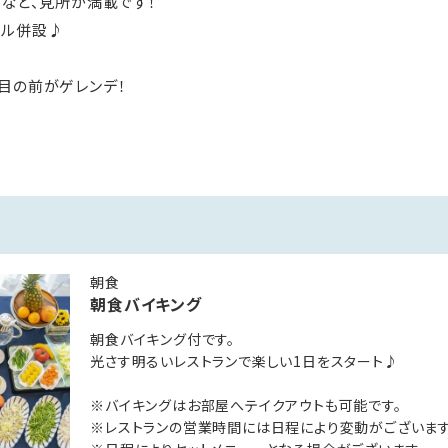
」など、見所が満載です！
テル併設♪
目の前がゲレンデ！
スキー、スノーボードの他にも
）やスノーラフティング
リゾートです。
料！
朝食
朝食バイキング
、冬季以外無料！！
でご利用いただけます。
朝食バイキング付です。
光さす明るいレストランで楽しい1日をスタート♪
下／300円 （1回あたり）
※バイキングはお部屋へテイクアウトも可能です。
もご利用いただけます。
※レストランの営業時間には日程により変動がございます