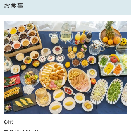
ウィンターシーズンはホテル目の前がゲレンデ！
お食事
タングラムスキーサーカスはスキー、スノーボードの他
にも
スノーモビル（7～12歳対象）やスノーラフティング
も楽しめる魅力満点のスノーリゾートです。
【宿泊特典】
〇温ぱら会員限定価格
〇ご滞在中温泉大浴場が無料！
〇室内プールご利用は、夏季、冬季以外無料！！
※夏季及び冬季は優待料金でご利用いただけます。
13歳以上／500円 12歳以下／300円 （1回あたり）
*チェックイン前・アウト後もご利用いただけます。
朝食
*毎週水曜日は大浴場15時から、プール13時からの営