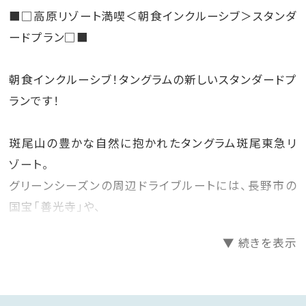
■□高原リゾート満喫＜朝食インクルーシブ＞スタンダ
ードプラン□■
朝食インクルーシブ！タングラムの新しいスタンダードプ
ランです！
斑尾山の豊かな自然に抱かれたタングラム斑尾東急リ
ゾート。
グリーンシーズンの周辺ドライブルートには、長野市の
国宝「善光寺」や、
美味しい栗菓子とレトロな街並みを楽しめる「小布施」
▼ 続きを表示
人気のパワースポット「戸隠」など、見所が満載です！
斑尾東急ゴルフクラブもホテル併設♪