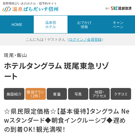
長野県民びいきのホテル・宿予約サイト
温泉宿
おでかけ
キャン
HOME
ホテル
情報
ペーン
こんにちは！
ゲストさん（
ログイン／会員登録
）
斑尾・飯山
ホテルタングラム 斑尾東急リゾ
ート
宿泊プラン
地図・
施設紹介
客室
写真
クチコミ
（2件）
アクセス
☆県民限定価格☆【基本優待】タングラム Ne
wスタンダード◆朝食インクルーシブ◆遅め
の到着OK！観光満喫！