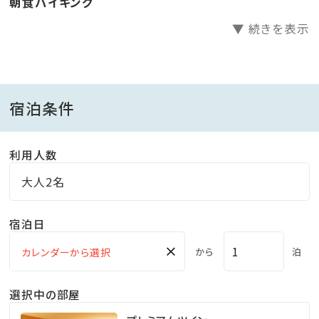
朝食バイキング
業となります。
▼ 続きを表示
*おむつの取れていないお子様の室内プールご利用は
お断りしております。（水遊び用パンツ不可）
宿泊条件
■冬季ご利用時のご案内■
・朝7時より仮のお手続きを承ります。（お部屋へのご案
内は15時からです。）
利用人数
チェックインまでの間、お荷物お預かり用ロッカーを
大人2名
無料貸出いたします。
・学生団体等の利用がある日程がございます。
宿泊日
×
から
泊
選択中の部屋