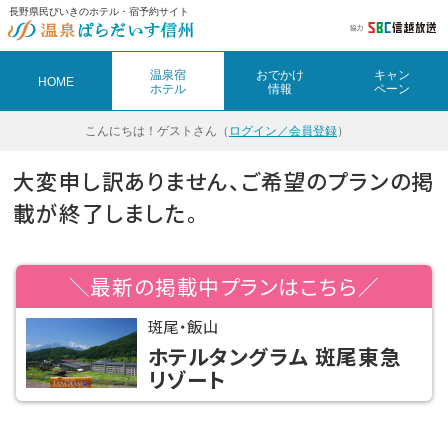
長野県民びいきのホテル・宿予約サイト
温泉宿
おでかけ
キャン
HOME
ホテル
情報
ペーン
こんにちは！
ゲストさん（
ログイン／会員登録
）
大変申し訳ありません、ご希望のプランの掲
載が終了しました。
＼最新の掲載中プランはこちら／
斑尾・飯山
ホテルタングラム 斑尾東急
リゾート