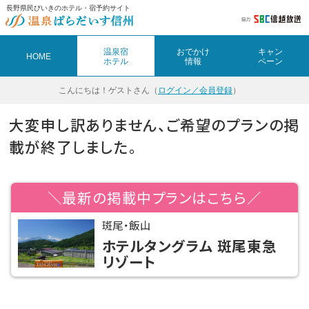
長野県民びいきのホテル・宿予約サイト
温泉宿
おでかけ
キャン
HOME
ホテル
情報
ペーン
こんにちは！
ゲストさん（
ログイン／会員登録
）
大変申し訳ありません、ご希望のプランの掲
載が終了しました。
＼最新の掲載中プランはこちら／
斑尾・飯山
ホテルタングラム 斑尾東急
リゾート