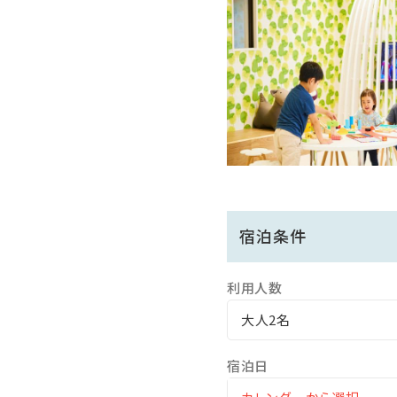
・12歳以下のお子様の添い
※添い寝可能人数はお部屋ご
※12歳以下で添い寝ご希望
※おひとり分のベッドまた
※お子様の食事ついて：大人
レストラン：レストランbotani
※13歳以上のお客様は大人
■入湯税（大人おひとり15
宿泊条件
利用人数
大人2名
宿泊日