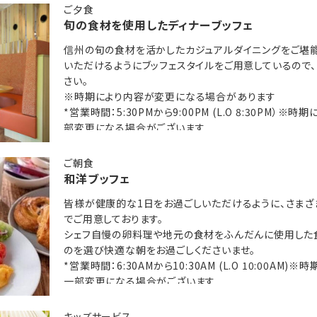
だけます。
ご夕食
旬の食材を使用したディナーブッフェ
Aホリデイ・イン リゾート信濃大町くろよん」では、四季折々のアウト
信州の旬の食材を活かしたカジュアルダイニングをご堪能
いただけるようにブッフェスタイルをご用意しているので
さい。
※時期により内容が変更になる場合があります
なので、朝食を食べたあとはお部屋で休んだり、天然かけ流し温泉に
*営業時間：5:30PMから9:00PM (L.O 8:30PM）
部変更になる場合がございます
ひこの機会に、非日常的な空間を演出するマウンテンリゾートをご満
ご朝食
和洋ブッフェ
ッフェ）
皆様が健康的な1日をお過ごしいただけるように、さまざ
00PM (L.O 8:30PM）※時期により食事内容、営業時間が一部変
でご用意しております。
シェフ自慢の卵料理や地元の食材をふんだんに使用した
のを選び快適な朝をお過ごしくださいませ。
*営業時間：6:30AMから10:30AM (L.O 10:00A
ッフェ）
一部変更になる場合がございます
:30AM (L.O 10:00AM)※時期により食事内容、営業時間が一部
キッズサービス