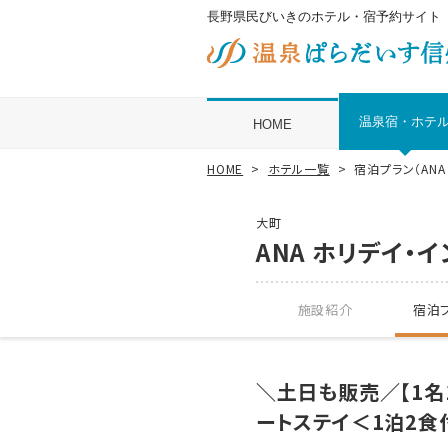
長野県民びいきのホテル・宿予約サイト
温泉宿・ホテ
HOME
HOME
ホテル一覧
宿泊プラン（AN
大町
ANA ホリデイ・
施設紹介
宿泊プ
＼土日も販売／【1名
ートステイ＜1泊2食