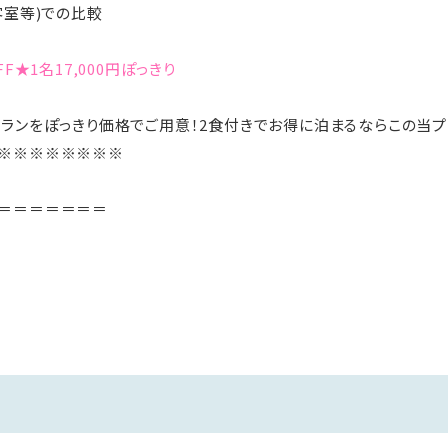
客室等)での比較
F★1名17,000円ぽっきり
ランをぽっきり価格でご用意！2食付きでお得に泊まるならこの当プ
※※※※※※※※
＝＝＝＝＝＝＝
放題で楽しめるブッフェスタイル※時期により内容が変更になる場合
流しで堪能できる大浴場・露天風呂
添い寝、お子様向けのお食事は無料
た長野県大町市にある唯一のマウンテンリゾートのラグジュアリー