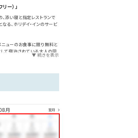
トフリー）」
の、添い寝と指定レストランで
となる、ホリデイ・インのサービ
ッズメニューは無料です（対象
e」専用メニューのお食事に限り無料と
として宿泊されている大人の同
▼ 続きを表示
文いただく必要があります。
お食事でお子様2人までご利用
08月
翌月