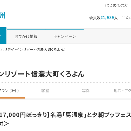
はじめての方
会員数
21,989
人 こん
ル
おでかけ情報
キャンペーン
A ホリデイ・インリゾート信濃大町くろよん）
インリゾート信濃大町くろよん
ラン（3件）
客室
写真
地図・
ア
17,000円ぽっきり】名湯「葛温泉」と夕朝ブッフェ
付＞