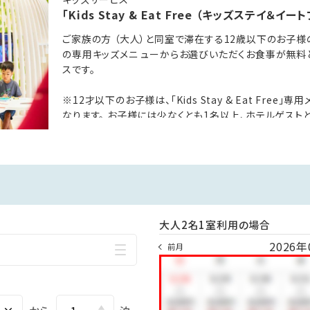
寝、お子様向けのお食事は無料（対象レストランに限ります）
「Kids Stay & Eat Free （キッズステイ＆イー
とに違います。各客室説明をご確認ください。
ご家族の方 （大人）と同室で滞在する12歳以下のお子様
の場合は幼児でお申込みください。
の専用キッズメニ ューからお選びいただくお食事が無料
はお布団が必要な場合は大人と同料金です。
スです。
1名様につき12歳以下のお子様2名様まで、対象レストランでのキ
※12才以下のお子様は、「Kids Stay & Eat Fre
ca）
なります。 お子様には少なくとも1名以上、ホテルゲスト
でお申し込みください。
伴者が必要であり、その保護者はブッフェのお料理をご注
お子様対象の無料メニューは、保護者1人につき 1回の
頂けます。
0円）は別途請求させていただきます。
大人2名1室利用の場合
2026年
前月