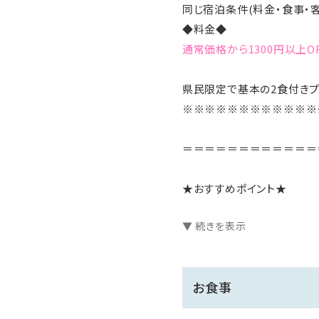
同じ宿泊条件(料金・食事・
◆料金◆
通常価格から1300円以上OF
県民限定で基本の2食付きプ
※※※※※※※※※※※※
＝＝＝＝＝＝＝＝＝＝＝＝
★おすすめポイント★
▼ 続きを表示
【1】夕食、朝食ともに食べ
【2】名湯「葛温泉」をかけ
【3】12歳以下のお子様の
お食事
北アルプスの大自然に囲まれ