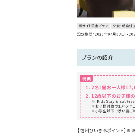
当サイト限定プラン
夕食・朝食付
設定期間：2026年04月03日～2
プランの紹介
特典
2名1室お一人様17,
12歳以下のお子様
※「Kids Stay & Ea
※お子様対象の無料メニュ
※小学生以下で添い寝ご希
【信州びいき♨ポイント】※