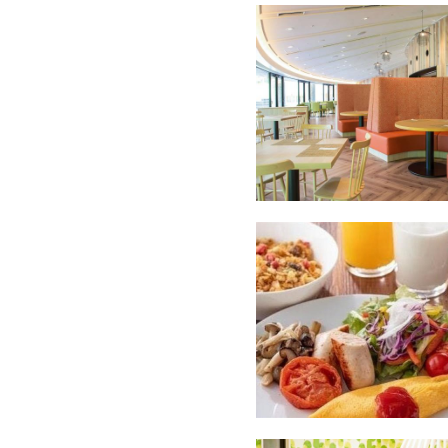
沢なひとときをお過ごしいた
豊かな自然に恵まれた「AN
おります。
翌日は11時チェックアウト
をお過ごしいただけます。ぜ
■ご夕食会場
・レストランbotanica（ビュ
営業時間：5:30PMから9:
■朝食会場：
・レストランbotanica（ビュ
営業時間：6:30AMから10