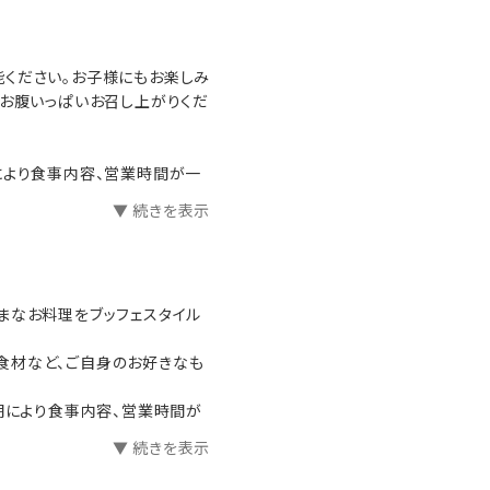
ドアアクティビティが充実して
ください。お子様にもお楽しみ
、お腹いっぱいお召し上がりくだ
浸かったり、ゆったりとした時
※時期により食事内容、営業時間が一
喫ください。
▼ 続きを表示
まなお料理をブッフェスタイル
更になる場合がございます
食材など、ご自身のお好きなも
M)※時期により食事内容、営業時間が
変更になる場合がございます
▼ 続きを表示