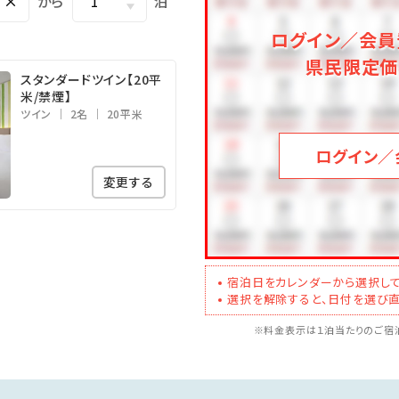
×
から
泊
ログイン／会員
県民限定価
スタンダードツイン【20平
米/禁煙】
ツイン
2名
20平米
ログイン／
変更する
宿泊日をカレンダーから選択して
選択を解除すると、日付を選び直
※料金表示は１泊当たりのご宿泊