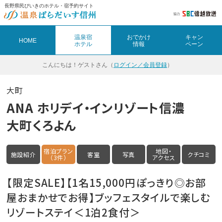
長野県民びいきのホテル・宿予約サイト
温泉宿
おでかけ
キャン
HOME
ホテル
情報
ペーン
こんにちは！
ゲストさん（
ログイン／会員登録
）
大町
ANA ホリデイ・インリゾート信濃
大町くろよん
宿泊プラン
地図・
施設紹介
客室
写真
クチコミ
（3件）
アクセス
【限定SALE】【1名15,000円ぽっきり◎お部
屋おまかせでお得】ブッフェスタイルで楽しむ
リゾートステイ＜1泊2食付＞