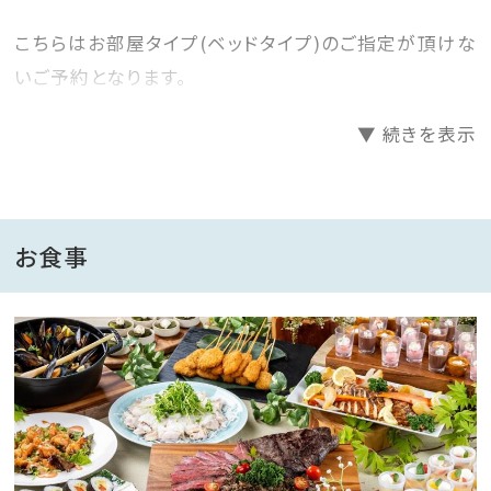
こちらはお部屋タイプ(ベッドタイプ)のご指定が頂けな
いご予約となります。
ご到着時の客室状況に応じてご用意いたしますので、了
▼ 続きを表示
承の上ご予約下さいますようお願いいたします。
※※※※※※※※※※※※※※※※※※※※
＝＝＝＝＝＝＝＝＝＝＝＝＝＝＝＝＝＝＝
お食事
★おすすめポイント★
【1】夕食、朝食ともに食べ放題で楽しめるブッフェスタイ
ル※時期により内容が変更になる場合があります
【2】名湯「葛温泉」をかけ流しで堪能できる大浴場・露
天風呂