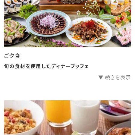
【3】12歳以下のお子様の添い寝、お子様向けのお食事
は無料
北アルプスの大自然に囲まれた長野県大町市にある唯
一のマウンテンリゾートのラグジュアリーステイで、非日
常の空間で贅沢なひとときをお過ごしいただけます。
ご夕食
旬の食材を使用したディナーブッフェ
▼ 続きを表示
■ご夕食会場
・レストランbotanica（ビュッフェ）
営業時間：5:30PMから9:00PM (L.O 8:30PM）※時期に
より食事内容、営業時間が一部変更になる場合がござ
います