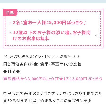
特典
2名1室お一人様15,000円ぽっきり♪
12歳以下のお子様の添い寝、お子様向
けのお食事は無料
※「Kids Stay & Eat Free」専用メニューのお
食事に限り無料となります。
※お子様対象の無料メニューは、大人1人につ
【信州びいき♨ポイント】※※※※※※※※
き 1回のお食事でお子様2人までご利用頂け
ます。
同じ宿泊条件(料金・食事・客室等)での比較
※小学生以下で添い寝ご希望の場合、幼児(食
◆料金◆
事・布団なし)でお申込みください。
通常価格から3,000円以上OFF★1名15,000円ぽっきり
県民限定で基本の2食付きプランをぽっきり価格でご用
意！2食付きでお得に泊まるならこの当プランを♪