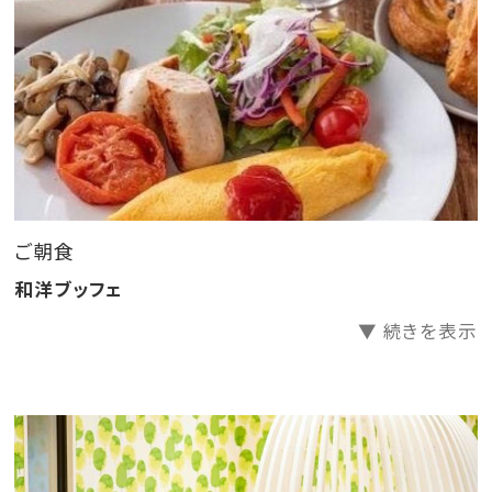
■朝食会場：
・レストランbotanica（ビュッフェ）
営業時間：6:30AMから10:30AM (L.O 10:00AM)※時期
により食事内容、営業時間が一部変更になる場合がご
ざいます
・12歳以下のお子様の添い寝、お子様向けのお食事は
ご朝食
無料（対象レストランに限ります）
※添い寝可能人数はお部屋ごとに違います。各客室説
和洋ブッフェ
明をご確認ください。
▼ 続きを表示
※12歳以下で添い寝ご希望の場合は幼児でお申込みく
ださい。
※おひとり分のベッドまたはお布団が必要な場合は大
人と同料金です。
※お子様の食事ついて：大人1名様につき12歳以下のお