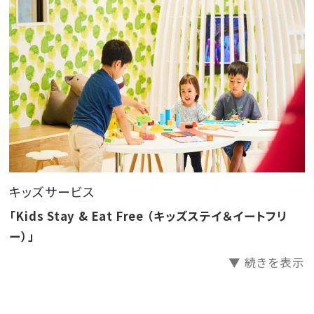
子様2名様まで、対象レストランでのキッズメニューは無
料です（対象レストラン：レストランbotanica）
※13歳以上のお客様は大人でお申し込みください。
■入湯税（大人おひとり150円）は別途請求させていた
だきます。
キッズサービス
「Kids Stay & Eat Free （キッズステイ＆イートフリ
ー）」
▼ 続きを表示