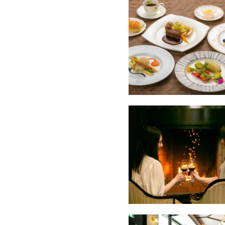
【朝食】
口コミでも大好評の健康を
おすすめは安曇野の名水で炊
果や抗菌作用もあるような
香ばしい「焼きたてクロワッ
営業時間07：00～8：45※
【温泉】
当館の温泉は露天風呂と大浴
PH8.5の泉質はお肌がす
・温泉大浴場
[時間]5：00～9：00/11:00～
[サウナルーム利用時間]15:00
・露天風呂