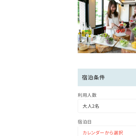
[時間]6：00～11：00/14:00
※バスタオル・子タオルは客
※浴場の定期清掃がございま
[大浴場：毎週水曜日 / 露
【アクセス他】
■チェックイン15:00/チェック
■電車の場合、穂高駅と当
宿泊条件
■お車の場合、安曇野ICよ
【注意事項】
利用人数
※アレルギーのご連絡は3日
大人2名
※夕食はグループ様同一メ
※朝食は和食膳または洋食
宿泊日
※レストランでは浴衣着用