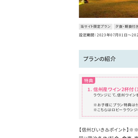
当サイト限定プラン
夕食・朝食付
設定期間：2023年07月01日～2
プランの紹介
特典
信州産ワイン2杯付（1
ラウンジにて、信州ワインを
※お子様にプラン特典は
※こちらはロビーラウンジ
【信州びいき♨ポイント】※