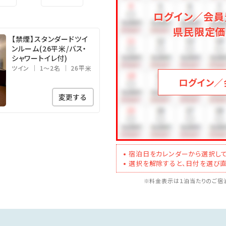
か所有
ログイン／会員
毎週水曜日 露天風呂：毎週木曜日※8：00～16：00間ご利用い
県民限定価
【禁煙】スタンダードツイ
ンルーム(26平米/バス・
シャワートイレ付)
ツイン
1～2名
26平米
ログイン／
変更する
宿泊日をカレンダーから選択して
選択を解除すると、日付を選び直
※料金表示は１泊当たりのご宿泊