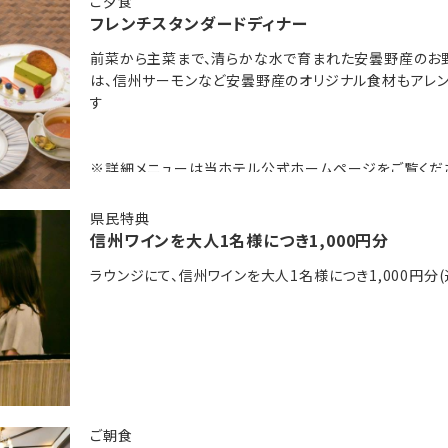
ご夕食
フレンチスタンダードディナー
意識した朝食バイキング
き上げたご飯に安曇野産わさびをその場ですり下ろしていただく「
前菜から主菜まで、清らかな水で育まれた安曇野産のお
は、信州サーモンなど安曇野産のオリジナル食材もアレン
のでまさに美と健康の味方
す
サン」や地元の農家さん直送「新鮮野菜サラダ」など、バリエーショ
時期により変動有
※詳細メニューは当ホテル公式ホームページをご覧くだ
※内容は仕入れ状況により変更になる場合がございます
県民特典
場2か所あり、北アルプス中腹より引湯した天然温泉です。
信州ワインを大人1名様につき1,000円分
べすべし美肌効果もある「美人の湯」として評判です。
ラウンジにて、信州ワインを大人1名様につき1,000円分(
24:00
～23:00
ご朝食