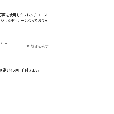
わさび丼」。わさびは美肌効
野菜を使用したフレンチコース
ジしたディナーとなっておりま
ン豊かな朝食をご用意してます
さい。
▼ 続きを表示
。
通常1杯500円)付きます。