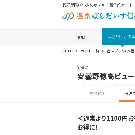
長野県民びいきのホテル・宿予約サイト
温泉宿・ホテ
HOME
HOME
ホテル一覧
宿泊プラン（安曇
安曇野
安曇野穂高ビュー
施設紹介
宿泊プ
＜通常より1100円
お得に！