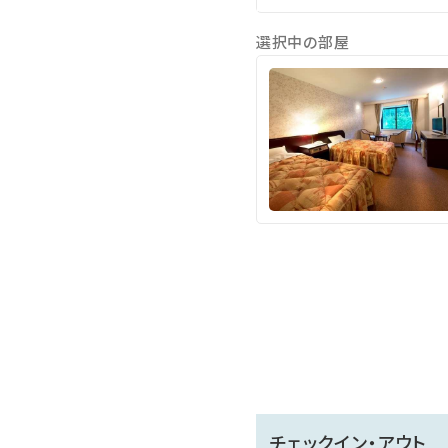
※全館禁煙。屋外喫煙所1
※浴場定期清掃有/大浴場：
選択中の部屋
チェックイン・アウト