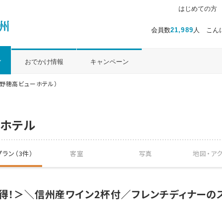
はじめての方
会員数
21,989
人 こん
ル
おでかけ情報
キャンペーン
野穂高ビューホテル）
ホテル
ラン（3件）
客室
写真
地図・
ア
お得！＞＼信州産ワイン2杯付／フレンチディナーの