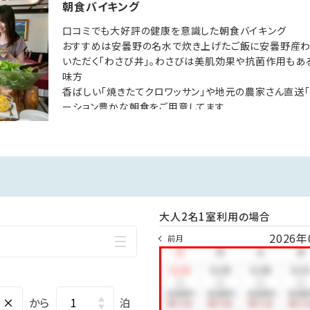
～23:00
朝食バイキング
口コミでも大好評の健康を意識した朝食バイキング
室からお持ちください。
おすすめは安曇野の名水で炊き上げたご飯に安曇野産わ
す。
いただく「わさび丼」。わさびは美肌効果や抗菌作用もあ
味方
天風呂：毎週木曜日 ※いずれも8：00～16：00間ご利用いただけ
香ばしい「焼きたてクロワッサン」や地元の農家さん直送「
ーション豊かな朝食をご用意してます
営業時間07：00～8：45※時期により変動有
アウト10:00
館を往復無料送迎バス有。※詳細は基本情報をご覧ください
り約25分。ホテル正面に80台無料駐車場有
大人2名1室利用の場合
前までにお電話ください
2026年
前月
ニュー
膳に変わる場合があります
をご遠慮いただいてます
×
から
泊