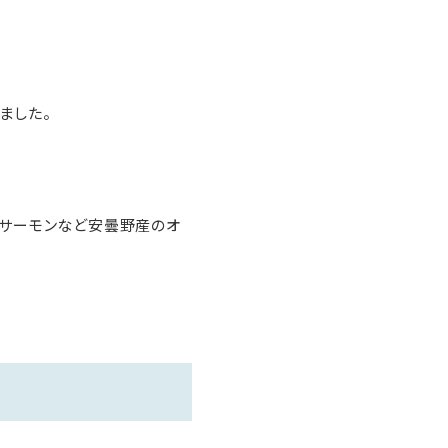
ました。
州サーモンなど安曇野産のオ
席のご案内となります。