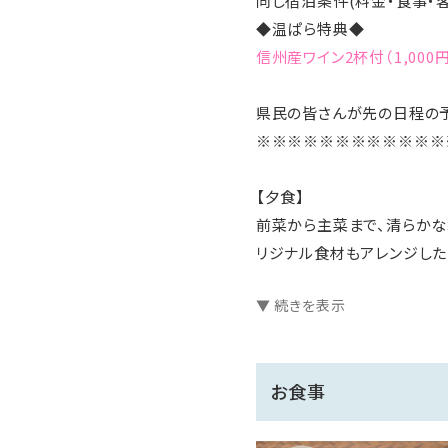
同じ宿泊条件(料金・食事・
◆温ぱら特典◆
信州産ワイン2杯付（1,000
県民の皆さんが先の日程の予
※※※※※※※※※※※※
【夕食】
前菜から主菜まで、清らか
リジナル食材もアレンジした
※詳細メニューは当ホテル
▼ 続きを表示
※内容は仕入れ状況により
【夕食時間の予約について】
お食事
ご希望のある方はホテルへ