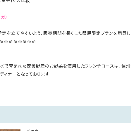
客室等)での比較
円分）
定を立てやすいよう、販売期間を長くした県民限定プランを用意し
※※※※※※※※
な水で育まれた安曇野産のお野菜を使用したフレンチコースは、信
ディナーとなっております
公式ホームページをご覧ください。
変更になる場合がございます。
直接お電話にてご連絡ください。事前連絡がない場合はご到着後に残