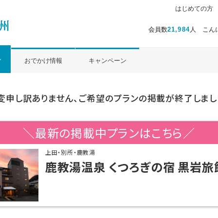
はじめての方
会員数
21,984
人 こん
ル
おでかけ情報
キャンペーン
変申し訳ありません、ご希望のプランの掲載が終了しまし
＼最新の掲載中プランはこちら／
上田・別所・鹿教湯
鹿教湯温泉 くつろぎの宿 黒岩旅