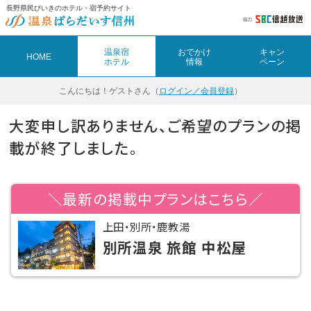
長野県民びいきのホテル・宿予約サイト
温泉宿
おでかけ
キャン
HOME
ホテル
情報
ペーン
こんにちは！
ゲストさん（
ログイン／会員登録
）
大変申し訳ありません、ご希望のプランの掲
載が終了しました。
＼最新の掲載中プランはこちら／
上田・別所・鹿教湯
別所温泉 旅館 中松屋