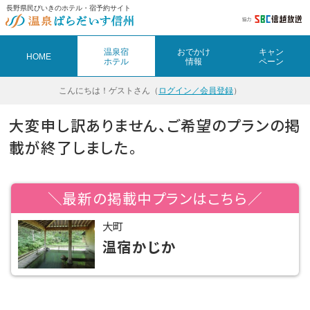
長野県民びいきのホテル・宿予約サイト
温泉宿
おでかけ
キャン
HOME
ホテル
情報
ペーン
こんにちは！
ゲストさん（
ログイン／会員登録
）
大変申し訳ありません、ご希望のプランの掲
載が終了しました。
＼最新の掲載中プランはこちら／
大町
温宿かじか