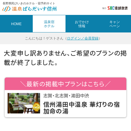
長野県民びいきのホテル・宿予約サイト
温泉宿
おでかけ
キャン
HOME
ホテル
情報
ペーン
こんにちは！
ゲストさん（
ログイン／会員登録
）
大変申し訳ありません、ご希望のプランの掲
載が終了しました。
＼最新の掲載中プランはこちら／
志賀・北志賀・湯田中渋
信州湯田中温泉 華灯りの宿
加命の湯