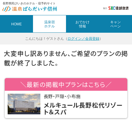
長野県民びいきのホテル・宿予約サイト
温泉宿
おでかけ
キャン
HOME
ホテル
情報
ペーン
こんにちは！
ゲストさん（
ログイン／会員登録
）
大変申し訳ありません、ご希望のプランの掲
載が終了しました。
＼最新の掲載中プランはこちら／
長野・戸隠・小布施
メルキュール長野松代リゾー
ト＆スパ