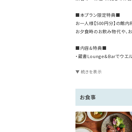
■本プラン限定特典■
お一人様【500円分】の館
お夕食時のお飲み物代や、お
■内容&特典■
・蔵書Lounge&Barでウ
（時間：14時～16時／樽内
▼ 続きを表示
・渓谷を一望する貸切露天風
・就寝用パジャマをご用意
・環境に配慮したアメニティ
お食事
※2026年4月1日より連
望の場合は、前日までのお申
【お食事】
お食事は個室レストランでの