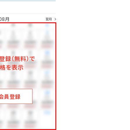
08月
翌月
登録（無料）で
格を表示
会員登録