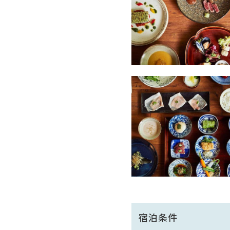
・ご夕食は、蓼科というリゾ
・ご朝食は、信州らしさを大
※お食事時間は、ご到着順に
ご希望のお時間に添えない場
（ご夕食開始時間 17:30～／
※2泊以上でご利用の場合、
※お食事のアレルギー対応も
【温泉】
自家源泉の親湯温泉は、弱酸
美人の湯としても誉れ高く、
・お座敷風呂(大浴場）
親湯温泉の成分に合わせ、
足元が柔らかく、そして滑り
宿泊条件
渓流を臨む露天風呂も併設