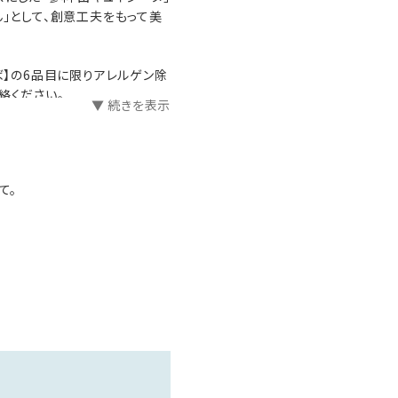
ん」として、創意工夫をもって美
ば】の6品目に限りアレルゲン除
絡ください。
▼ 続きを表示
さい。（お出汁も全く召し上が
日など直前でご申告された場
て。