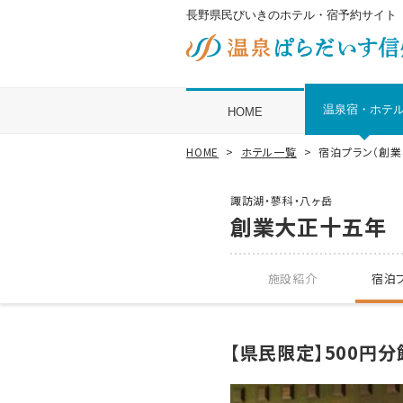
長野県民びいきのホテル・宿予約サイト
温泉宿・ホテ
HOME
HOME
ホテル一覧
宿泊プラン（創
諏訪湖・蓼科・八ヶ岳
創業大正十五年
施設紹介
宿泊プ
【県民限定】500円