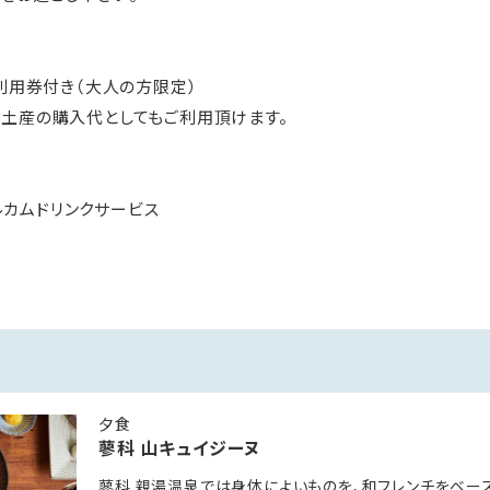
内利用券付き（大人の方限定）
土産の購入代としてもご利用頂けます。
エルカムドリンクサービス
熟成生シードル or 生ビール、信州ジュース等）
呂を30分無料サービス
をご用意
泊のお客様の無料ランチサービスは公式サイト限定特典とさせていただ
し出により2750円（税込）にてご利用いただけます。
夕食
蓼科 山キュイジーヌ
プライベートなお食事（床暖房）
蓼科 親湯温泉では身体によいものを、和フレンチをベース