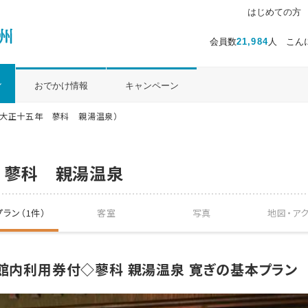
はじめての方
会員数
21,984
人 こん
ル
おでかけ情報
キャンペーン
業大正十五年 蓼科 親湯温泉）
 蓼科 親湯温泉
ラン（1件）
客室
写真
地図・
ア
分館内利用券付◇蓼科 親湯温泉 寛ぎの基本プラン