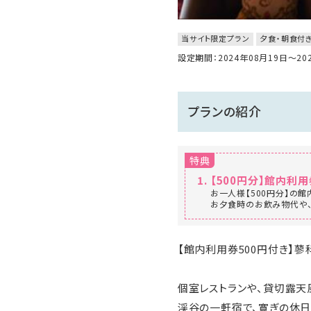
当サイト限定プラン
夕食・朝食付
設定期間：2024年08月19日～2
プランの紹介
特典
【500円分】館内利
お一人様【500円分】の
お夕食時のお飲み物代や、
【館内利用券500円付き】
個室レストランや、貸切露天
渓谷の一軒宿で、寛ぎの休日