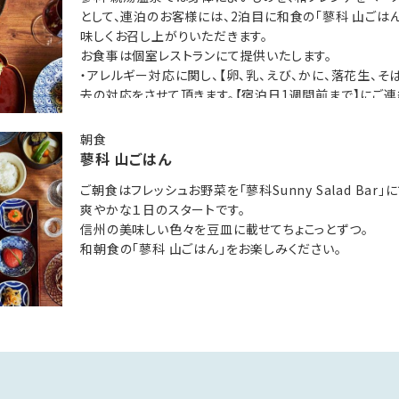
として、連泊のお客様には、2泊目に和食の「蓼科 山ごは
ートを感じさせる創作料理 蓼科 山キュイジーヌ
味しくお召し上がりいただきます。
切にした和食 蓼科 山ごはん
お食事は個室レストランにて提供いたします。
以下のお時間からご案内しております。
・アレルギー対応に関し、【卵、乳、えび、かに、落花生、そ
去の対応をさせて頂きます。【宿泊日1週間前まで】にご連
合もございますので、予めご了承ください。
また、以下の場合は対応できかねますので予めご了承くだ
ご朝食開始時間 8:00～）
れない場合・調味料に成分が含まれる場合・ご宿泊日当
朝食
前日と異なるお料理をご用意いたします。
合）
蓼科 山ごはん
しております。ご予約後お申し出下さいませ。
ご朝食はフレッシュお野菜を「蓼科Sunny Salad Bar」に
爽やかな１日のスタートです。
信州の美味しい色々を豆皿に載せてちょこっとずつ。
性のさらりとした泉質。
和朝食の「蓼科 山ごはん」をお楽しみください。
お肌のつるつる感を楽しんで頂けます。
防菌防カビの特殊素材の畳を利用。
にくい畳のお風呂です。
しています。