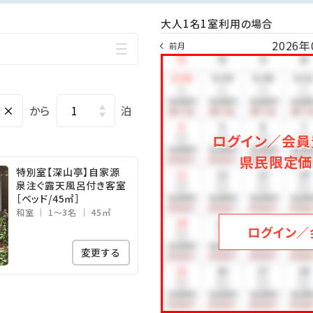
大人1名1室利用の場合
呂）
2026年
前月
良い露天風呂。
浴をお楽しみ下さい。
×
から
泊
の絶景を愉しむ貸切露天風呂
ログイン／会員
の際ご予約を承っております。
県民限定価
特別室【深山亭】自家源
泉注ぐ露天風呂付き客室
盤浴
［ベッド/45㎡］
に蓼科の星空を再現したプラネタリウムを完備。
和室
1～3名
45㎡
ログイン／
を眺めながら愉しむ親湯温泉ならではの岩盤浴です。
変更する
ン14時、チェックアウト11時