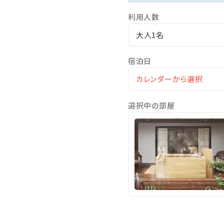
利用人数
・天与の湯（女性専用露天風
大人1名
渓谷を一望する見晴らしの
自然美を眺めながらのご入
宿泊日
・貸切露天風呂（30分無料）
深い森が織りなす四季折々
選択中の部屋
※ご宿泊当日チェックイン
・女性専用プラネタリウム岩
2023年4月新設。浴室内
頭上に投影された満天の星
【館内】
・＜21時間滞在＞チェックイ
・駐車場完備