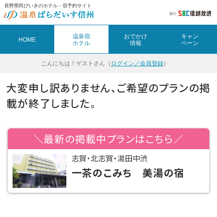
長野県民びいきのホテル・宿予約サイト
温泉宿
おでかけ
キャン
HOME
ホテル
情報
ペーン
こんにちは！
ゲストさん（
ログイン／会員登録
）
大変申し訳ありません、ご希望のプランの掲
載が終了しました。
＼最新の掲載中プランはこちら／
志賀・北志賀・湯田中渋
一茶のこみち 美湯の宿