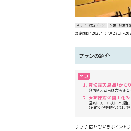
当サイト限定プラン
夕食・朝食付
設定期間：2026年07月23日～2
プランの紹介
特典
貸切露天風呂「かむり
貸切露天風呂は大浴場とは
★姉妹館≪圓山荘≫（
温泉に入った後には、圓山
（休館や混雑時などはご利
♪♪♪信州びいきポイント