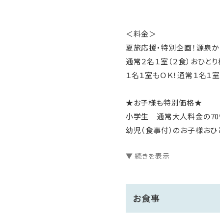
＜料金＞
夏旅応援・特別企画！源泉か
通常２名１室（２食）おひとり様
１名１室もＯＫ！通常１名１室
★お子様も特別価格★
小学生 通常大人料金の70
幼児（食事付）のお子様おひと
▼ 続きを表示
◆◇２名様以上は「露天風呂」
タイプ（１名１室はおまかせ
お食事
・温泉付離れ『美松亭』は、