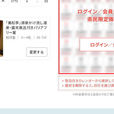
×
から
泊
ログイン／会員
入浴もＯＫ●
圓山荘】の4つの温泉浴場も無料でお愉しみいただけます。
県民限定価
「美松亭」源泉かけ流し温
用いただけない場合もございます。予めご了承ください。
泉・露天風呂付きバリアフ
リー室
和洋室
2～4名
30.7㎡
ログイン／
変更する
宿泊日をカレンダーから選択して
選択を解除すると、日付を選び直
※料金表示は１泊当たりのご宿泊