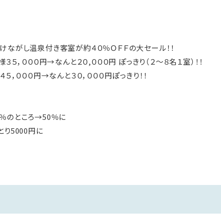
けながし温泉付き客室が約４０％ＯＦＦの大セール！！
３５，０００円→なんと２０,０００円 ぽっきり（２～８名１室）！！
４５，０００円→なんと３０，０００円ぽっきり！！
％のところ→50％に
り5000円に
or「大内湯（ヒノキ風呂）」、「バリアフリー対応客室」「メゾネット
部屋となります）◆◇
全室、源泉かけ流しの専用温泉付♪