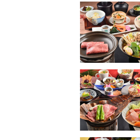
全室、二間続きの和室にツ
◆◇ご夕食もご朝食も専用
個室お食事処にご案内
※ご夕食は『お料理少なめス
◆◇お食事は夕食・朝食とも
■夕食は『お料理少なめ・ス
四季折々の食材をふんだんに
優美な味わいのコースをお楽
★料理グレードアップはプラス
料理ランクは全宿泊者同一で