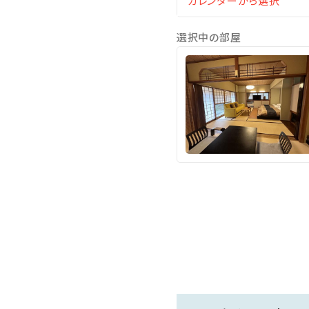
●徒歩３分 姉妹館の温泉
選択中の部屋
徒歩約3分の姉妹館【ホテル
※貸切営業や休業日等でご利