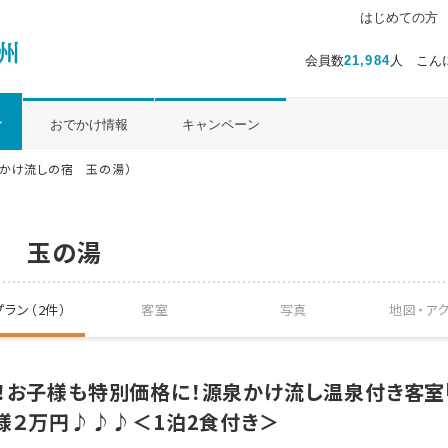
はじめての方
会員数
21,984
人 こん
ル
おでかけ情報
キャンペーン
泉かけ流しの宿 玉の湯）
宿 玉の湯
ラン（2件）
客室
写真
地図・
ア
！お子様も特別価格に！源泉かけ流し温泉付き客室
り様２万円♪♪♪＜1泊2食付き＞