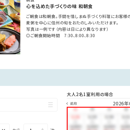
■
公魚甘露煮 サザエ磯焼き
麻績村産こしひかり
心を込めた手づくりの味 和朝食
ぜんまい田舎煮 焼き筍
赤出汁 生姜佃煮 野沢菜漬
お膳。メインの蕎麦の実粥を中心に信州の旬をおたのしみいただけ
ご朝食は和朝食。手間を惜しまぬ手づくり料理にお客様の
鳥皮山賊焼き 寒鰆金醸漬け
水 物 林檎プリン 杏ジャム
麦粥を中心に信州の旬をおたのしみいただけます。
地元味噌蔵 高村さん家の醤油豆
※お料理内容は季節・仕入れ等により異なります
写真は一例です（内容は日により異なります）
お造り 本日の旨い川魚二種盛り 妻一式
◎ご朝食開始時間 7:30、8:00、8:30
湯」１回（４５分）ご利用が無料
信州サーモンと真鯛
◎ご夕食開始時間 18:00～
高村さん家のヤママサ醤油
り徒歩約3分）の4種の温泉もご利用いただけます。
小鍋立 信州サーモンともち豚
ンジのご利用も可能です。
根菜吟醸仕立て
利用いただけない場合がございます。）
台の物 信州プレミアム牛の朴葉味噌焼き
温 物 蕪蒸し もち米煎餅
蒸し物 コンソメ風味のトマト茶碗蒸し
場■
お食事 一粒一粒豊かな味わい
入浴可
麻績村産こしひかり
赤出汁 生姜佃煮 野沢菜漬
大人2名1室利用の場合
水 物 ナガノパープルのジュレ
風呂
2026年
前月
マスカルポーネと杏ジャム
※お料理内容は季節・仕入れ等により異なります
湯