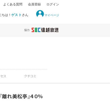
よくある質問
会員登録
ログイン
にちは！
ゲスト
さん
マイページ
クセス
クチコミ
『離れ美松亭』４０％