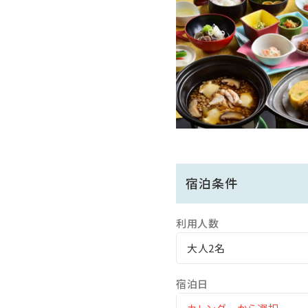
■ご朝食は、カラフル和定食
手づくりの美味しさあふれる
＜温ぱら限定特典＞
★貸切露天風呂「かむりきの
★姉妹館≪圓山荘≫（当館よ
温泉に入った後には、ラウ
（休館や混雑圓山荘などはご
宿泊条件
■源泉かけ流しの温泉大浴
15:00～翌朝9:00まで終夜
利用人数
●千曲川をのぞむ展望露天
大人2名
木造りのレトロな趣の湯屋
宿泊日
●露天風呂に続く最上階内