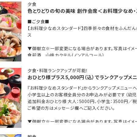
インベッドあり♪
夕食
色とりどりの旬の美味 創作会席＜お料理少なめ・
■ご夕食■
【お料理少なめスタンダード】四季折々の食材をふんだん
空間で◆◇
ス
タンダードメニュー」となります
▼御献立※一部変更になる場合があります。写真はイメ
食前酒 山桃カクテル(ノンアルコール）
前 菜 柚子笹麩
に【個室お食事処】にご案内◆◇
海老
夕食・料理ランクアップが可能！
焼き筍
おひとり様プラス5,000円（込）でランクアップ
タンダードメニュー』■
合鴨味噌漬け
『お料理少なめスタンダード』からランクアップメニュー
地元味噌蔵・高村さん家の醤油豆
使った、
小学生以上のお客様全員分のお申込みが必要です（幼児
お造り 本日の旨い魚 二種盛り
しみいただきます。
追加料金おひとり様 大人：5000円、小学生：3500円
信州サーモンと真鯛 妻一式
ご希望の方はメッセージ欄へご記入ください。
高村さん家のヤママサ醤油
5,000円でご用意★
蒸し物 コンソメ風味のトマト茶碗蒸し
▼御献立※一部変更になる場合があります。写真はイメ
小鍋立 もち豚と白菜の寄せ鍋仕立て
お申し込みください。
食前酒 山桃カクテル(ノンアルコール）
台の物 信州プレミアム牛の陶板焼きしゃぶ
前 菜 葉山葵漬け 柿なます
お食事 一粒一粒豊かな味わい
朝食