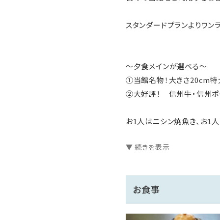
スタンダードプランよりワン
～夕食メインが選べる～
①当館名物！大きさ20cm
②大好評！ 信州牛・信州
お1人はニシン焼魚き、お1
▼ 続きを表示
一晩中入浴できる掛け流し
「ポッカ ポッカ」と保温持続
お食事
当館自営の青果市場直送の
季節感ある盛り付けや器で「