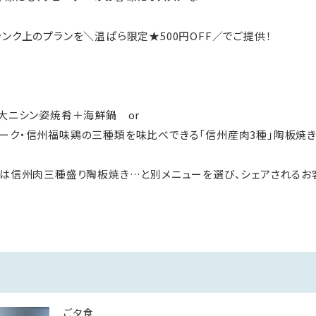
ランク上のプランを＼温ぱら限定★500円OFF／でご提供！
特大ニシン姿焼肴＋海鮮鍋 or
ポーク・信州福味鶏の三種類を味比べできる「信州産肉3種」陶板
人は信州肉三種盛り陶板焼き…と別メニューを選び、シェアされるお
温泉は、入浴後もしばらくの間カラダ全体が
効果があります。
旬野菜を中心に使用した郷土素材を、
温かいものは温かいうちに」お出しする手造り会席料理をお楽しみ
ご夕食