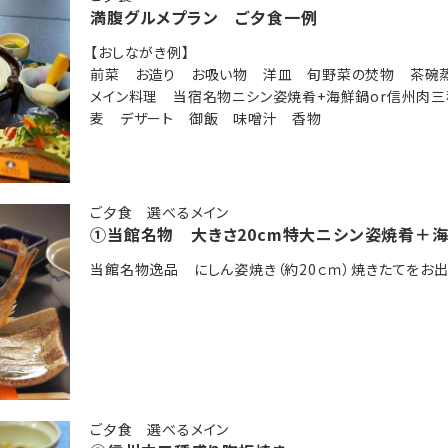
満腹グルメプラン ご夕食一例
るスタンダード会席 個室or会場食（仕切り有）にて
た和食膳 朝食会場にて
【おしながき例】
前菜 お造り お吸い物 洋皿 旬野菜の焚物 茶
メイン料理 当宿名物ニシン姿焼肴+海鮮鍋or信州肉
麦 デザート 御飯 味噌汁 香物
ご夕食 選べるメイン
①当館名物 大きさ20cm特大ニシン姿焼肴＋
当館名物逸品 にしん姿焼き（約20ｃｍ）焼きたてをお出
ご夕食 選べるメイン