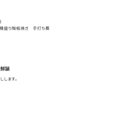
碗蒸
三種盛り陶板焼き 手打ち蕎
海鮮鍋
しします。