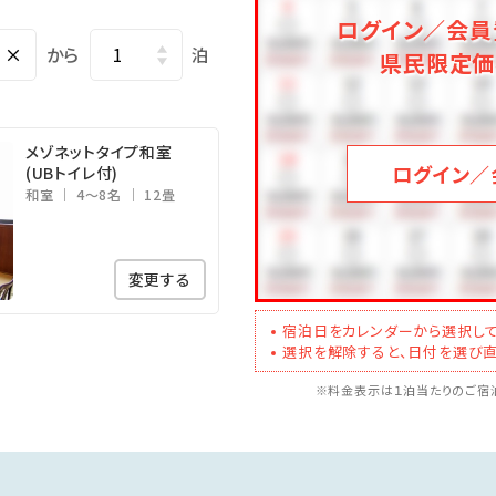
ログイン／会員
×
から
泊
県民限定価
メゾネットタイプ和室
ログイン／
(UBトイレ付)
和室
4～8名
12畳
変更する
宿泊日をカレンダーから選択して
選択を解除すると、日付を選び直
※料金表示は１泊当たりのご宿泊