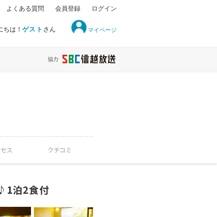
よくある質問
会員登録
ログイン
にちは！
ゲスト
さん
マイページ
クセス
クチコミ
♪1泊2食付