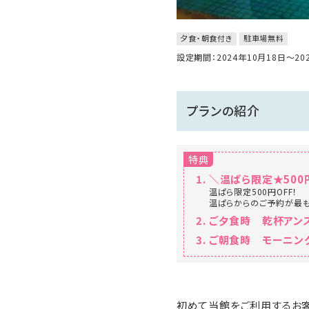
夕食・朝食付き
駐車場無料
設定期間：2024年10月18日～2
プランの紹介
特典
＼温ぱら限定★500
温ぱら限定500円OFF！
温ぱらからのご予約が最
ご夕食時 乾杯アン
ご朝食時 モーニン
初めて当館をご利用するお客