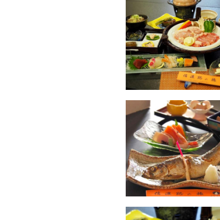
【ご夕食】メイン料理が選べ
【ご朝食】地元食材を使っ