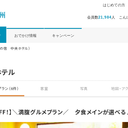
はじめての方
会員数
21,984
人 こん
ル
おでかけ情報
キャンペーン
芸の宿 中央ホテル）
ホテル
ラン（6件）
客室
写真
地図・
ア
OFF！】＼満腹グルメプラン／ 夕食メインが選べる