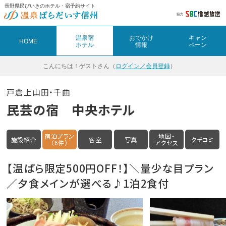
長野県民びいきのホテル・宿予約サイト
温泉宿
おでかけ
キャン
HOME
ホテル
情報
ペーン
こんにちは！
ゲストさん（
ログイン／会員登録
）
戸倉上山田・千曲
民芸の宿 中央ホテル
宿泊プラン
地図・
施設紹介
客室
写真
クチコミ
（6件）
アクセス
【温ぱら限定500円OFF！】＼量少な目プラン
／夕食メインが選べる♪1泊2食付