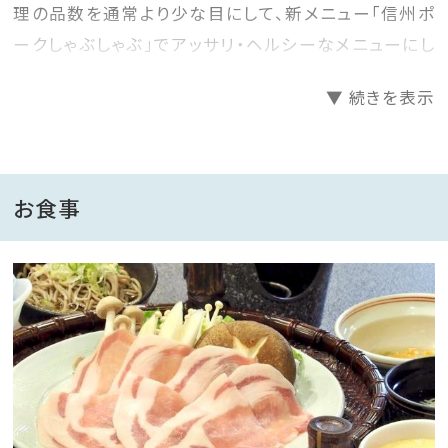
理の品数を通常より少な目にして、新メニュー「信州ポ
ークしゃぶしゃぶ」でアッサリ・ヘルシーなメニューにし
ました。
▼ 続きを表示
スタンダードプランメニューをベースに、お造り等一品
一品の質をUPし量を少な目にしご提供致します。
お食事
～夕食メインが選べる～（予約時に通信欄①or②記入）
①当館名物！大きさ20cm特大ニシン姿焼肴＋海鮮
鍋 or
②信州ポークしゃぶしゃぶ
お1人はニシン焼魚き＋海鮮鍋、お1人は信州ポークし