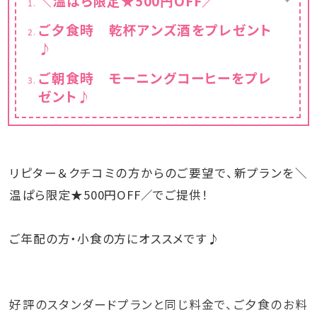
＼温ぱら限定★500円OFF／
初めて当館をご利用するお客様にもオススメ
ご夕食時 乾杯アンズ酒をプレゼント
プランが、温ぱら限定500円OFF！
♪
温ぱらからのご予約が最もお得です♪ぜひこ
の機会にご利用ください
ご朝食時 モーニングコーヒーをプレ
ゼント♪
リピター＆クチコミの方からのご要望で、新プランを＼
温ぱら限定★500円OFF／でご提供！
ご年配の方・小食の方にオススメです♪
好評のスタンダードプランと同じ料金で、ご夕食のお料