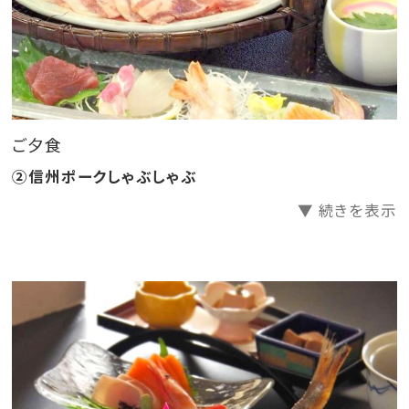
ゃぶしゃぶ…と別メニューを選び、シェアされるお客様
も多いですよ♪
一晩中入浴できる掛け流し温泉は、入浴後もしばらくの
間カラダ全体が
ご夕食
「ポッカ ポッカ」と保温持続効果があります。
②信州ポークしゃぶしゃぶ
▼ 続きを表示
当館自営の青果市場直送の旬野菜を中心に使用した郷
土素材を、
季節感ある盛り付けや器で「温かいものは温かいうち
に」お出しする手造り会席料理をお楽しみ下さい。
【ご夕食】メイン料理が選べるスタンダード会席 個室
or会場食（仕切り有）にて