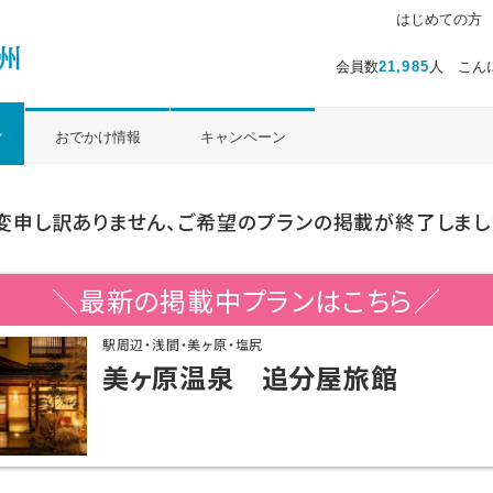
はじめての方
会員数
21,985
人 こん
ル
おでかけ情報
キャンペーン
変申し訳ありません、ご希望のプランの掲載が終了しまし
＼最新の掲載中プランはこちら／
駅周辺・浅間・美ヶ原・塩尻
美ヶ原温泉 追分屋旅館