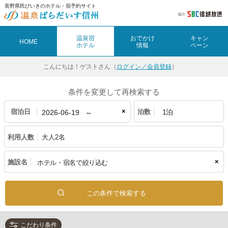
長野県民びいきのホテル・宿予約サイト
温泉宿
おでかけ
キャン
HOME
ホテル
情報
ペーン
こんにちは！
ゲストさん（
ログイン／会員登録
）
条件を変更して再検索する
×
宿泊日
泊数
利用人数
大人2名
×
施設名
こだわり条件