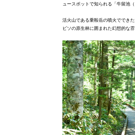
ュースポットで知られる「牛留池（
活火山である乗鞍岳の噴火でできた
ビソの原生林に囲まれた幻想的な雰