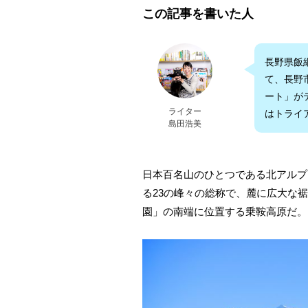
この記事を書いた人
長野県飯
て、長野
ート」がテ
ライター
はトライ
島田浩美
日本百名山のひとつである北アルプス
る23の峰々の総称で、麓に広大な
園」の南端に位置する乗鞍高原だ。