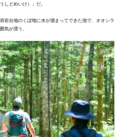
うしどめいけ）」だ。
溶岩台地のくぼ地に水が溜まってできた池で、オオシラ
囲気が漂う。