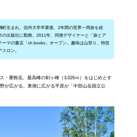
綱町生まれ。信州大学卒業後、2年間の世界一周旅を経
市の出版社に勤務。2011年、同僚デザイナーと「旅とア
ーマの書店「ch.books」オープン。趣味は山登り、特技
アスロン。
・乗鞍岳。最高峰の剣ヶ峰（3,026ｍ）をはじめとす
裾野が広がる。東側に広がる平原が「中部山岳国立公