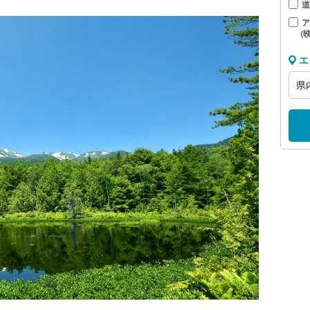
道
ア
（
エ