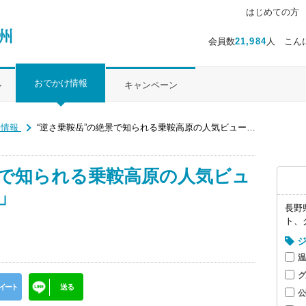
はじめての方
会員数
21,984
人 こん
おでかけ情報
ル
キャンペーン
け情報
“逆さ乗鞍岳”の絶景で知られる乗鞍高原の人気ビュースポット「牛留池」
景で知られる乗鞍高原の人気ビュ
」
長野
ト、
温
グ
イート
送 る
公