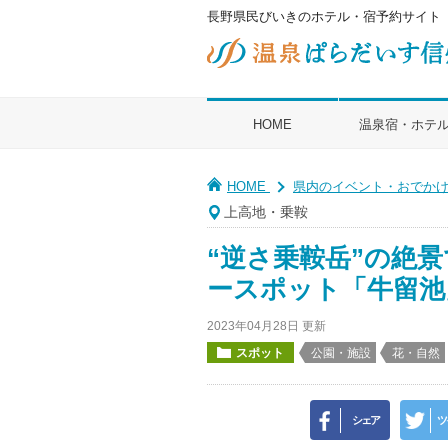
長野県民びいきのホテル・宿予約サイト
HOME
温泉宿・ホテ
HOME
県内のイベント・おでか
上高地・乗鞍
“逆さ乗鞍岳”の絶
ースポット「牛留池
2023年04月28日 更新
スポット
公園・施設
花・自然
シェア
ツ