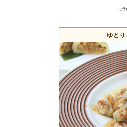
※ご予
ゆとり