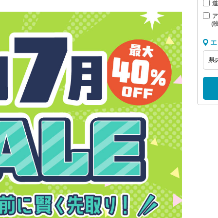
道
ア
（
エ