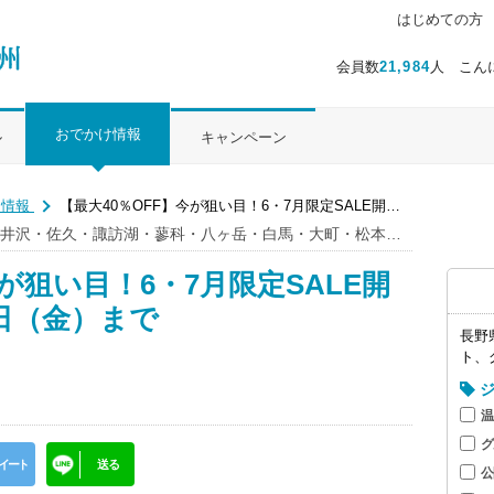
はじめての方
会員数
21,984
人 こん
おでかけ情報
ル
キャンペーン
け情報
【最大40％OFF】今が狙い目！6・7月限定SALE開催中｜2026年7月17日（金）まで
志賀・野沢・斑尾・長野・千曲・軽井沢・佐久・諏訪湖・蓼科・八ヶ岳・白馬・大町・松本・安曇野・上高地・伊那・駒ヶ根・飯田・阿智・昼神
今が狙い目！6・7月限定SALE開
7日（金）まで
長野
ト、
温
グ
イート
送 る
公