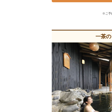
※ご予
一茶の