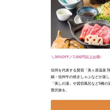
＼30%OFF／7,000円以上お得♪
信州を代表する贅宿「美ヶ原温泉 
鍋・信州牛の焼きしゃぶなどが楽し
「美しの湯」や貸切風呂など5種の
贅沢旅を。